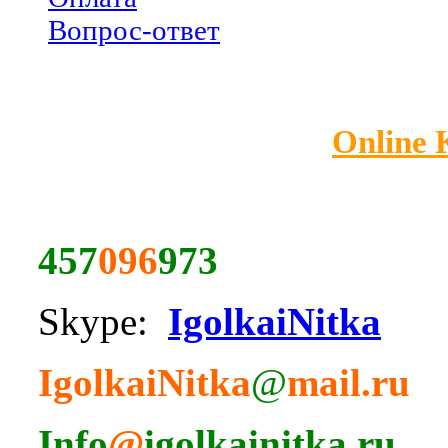
Вопрос-ответ
Online
457
096
973
Skype:
IgolkaiNitka
IgolkaiNitka
@
mail.ru
Info
@
igolkainitka.ru