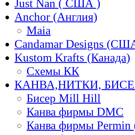
Just Nan ( США )
Anchor (Англия)
Maia
Candamar Designs (СШ
Kustom Krafts (Канада)
Схемы КК
КАНВА,НИТКИ, БИСЕ
Бисер Mill Hill
Канва фирмы DMC
Канва фирмы Permin 