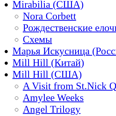
Mirabilia (США)
Nora Corbett
Рождественские елочк
Схемы
Марья Искусница (Росс
Mill Hill (Китай)
Mill Hill (США)
A Visit from St.Nick Q
Amylee Weeks
Angel Trilogy