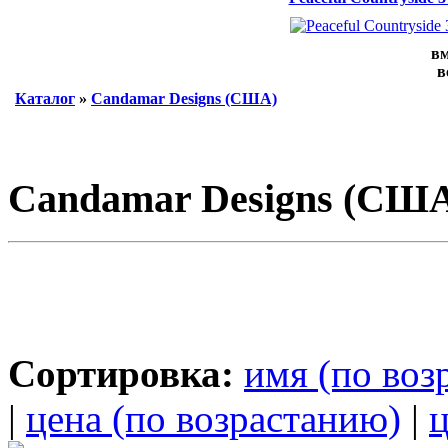
вм
в
Каталог
»
Candamar Designs (США)
Candamar Designs (СШ
Сортировка:
имя (по воз
|
цена (по возрастанию)
|
ц