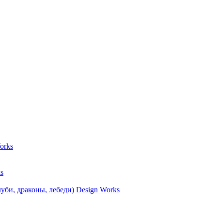
orks
s
уби, драконы, лебеди) Design Works