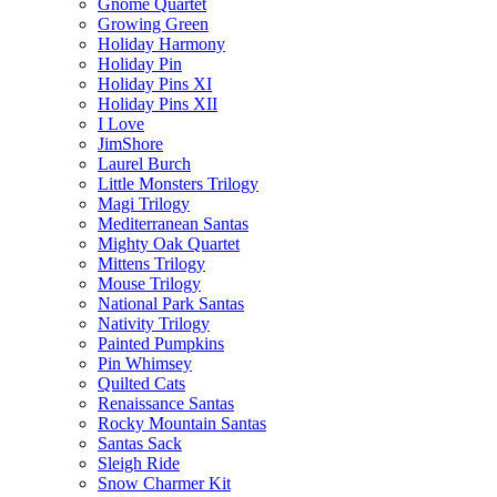
Gnome Quartet
Growing Green
Holiday Harmony
Holiday Pin
Holiday Pins XI
Holiday Pins XII
I Love
JimShore
Laurel Burch
Little Monsters Trilogy
Magi Trilogy
Mediterranean Santas
Mighty Oak Quartet
Mittens Trilogy
Mouse Trilogy
National Park Santas
Nativity Trilogy
Painted Pumpkins
Pin Whimsey
Quilted Cats
Renaissance Santas
Rocky Mountain Santas
Santas Sack
Sleigh Ride
Snow Charmer Kit