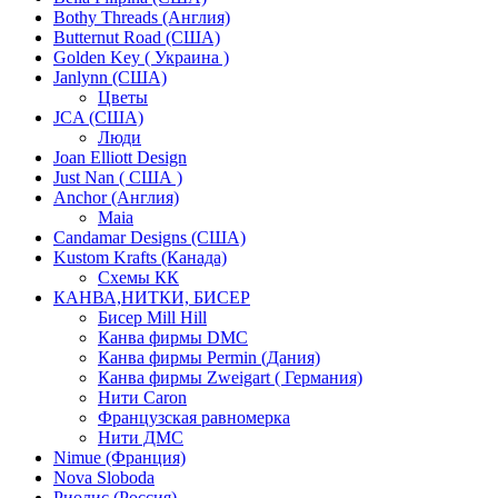
Bothy Threads (Англия)
Butternut Road (США)
Golden Key ( Украина )
Janlynn (США)
Цветы
JCA (США)
Люди
Joan Elliott Design
Just Nan ( США )
Anchor (Англия)
Maia
Candamar Designs (США)
Kustom Krafts (Канада)
Схемы КК
КАНВА,НИТКИ, БИСЕР
Бисер Mill Hill
Канва фирмы DMC
Канва фирмы Permin (Дания)
Канва фирмы Zweigart ( Германия)
Нити Caron
Французская равномерка
Нити ДМС
Nimue (Франция)
Nova Sloboda
Риолис (Россия)