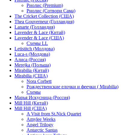
Риолис (Premium)
Риолис (Сотвори Сама)
The Cricket Collection (США)
Thea Gouverneur (Голландия)
Lanarte (Голландия)
Lavender & Lace (Китай)
Lavender & Lace (США)
Схемы LL
Letistitch (Молдова)
Luca-s (Молдова)
Алиса (Россия)
Merejka (Польша)
Mirabilia (Китай)
Mirabilia (США)
Nora Corbett
Рождественские елочки и феечки ( Mirabilia)
Схемы
Марья Искусница (Россия)
Mill Hill (Китай)
Mill Hill (США)
A Visit from St.Nick Quartet
Amylee Weeks
Angel Trilogy
Antarctic Santas