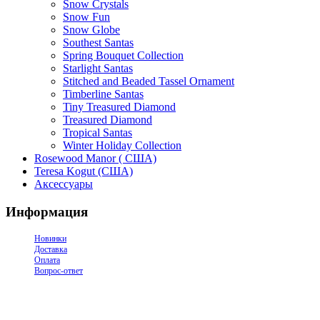
Snow Crystals
Snow Fun
Snow Globe
Southest Santas
Spring Bouquet Collection
Starlight Santas
Stitched and Beaded Tassel Ornament
Timberline Santas
Tiny Treasured Diamond
Treasured Diamond
Tropical Santas
Winter Holiday Collection
Rosewood Manor ( США)
Teresa Kogut (США)
Аксессуары
Информация
Новинки
Доставка
Оплата
Вопрос-ответ