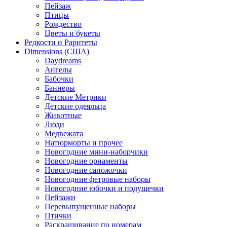
Пейзаж
Птицы
Рождество
Цветы и букеты
Редкости и Раритеты
Dimensions (США)
Daydreams
Ангелы
Бабочки
Баннеры
Детские Метрики
Детские одеяльца
Животные
Люди
Медвежата
Натюрморты и прочее
Новогодние мини-наборчики
Новогодние орнаменты
Новогодние сапожочки
Новогодние фетровые наборы
Новогодние юбочки и подушечки
Пейзажи
Перевыпущенные наборы
Птички
Раскрашивание по номерам