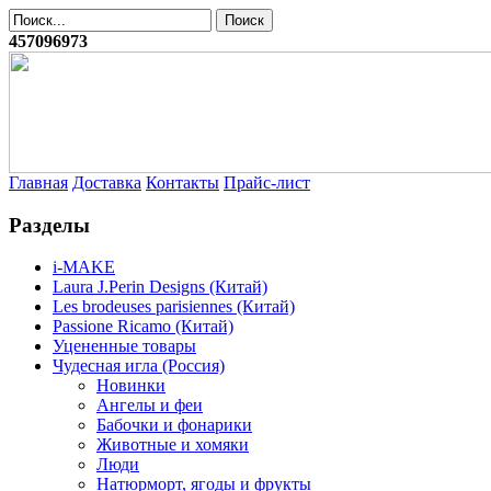
457096973
Главная
Доставка
Контакты
Прайс-лист
Разделы
i-MAKE
Laura J.Perin Designs (Китай)
Les brodeuses parisiennes (Китай)
Passione Ricamo (Китай)
Уцененные товары
Чудесная игла (Россия)
Новинки
Ангелы и феи
Бабочки и фонарики
Животные и хомяки
Люди
Натюрморт, ягоды и фрукты