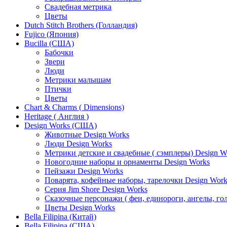
Свадебная метрика
Цветы
Dutch Stitch Brothers (Голландия)
Fujico (Япония)
Bucilla (США)
Бабочки
Звери
Люди
Метрики малышам
Птички
Цветы
Chart & Charms ( Dimensions)
Heritage ( Англия )
Design Works (США)
Животные Design Works
Люди Design Works
Метрики детские и свадебные ( сэмплеры) Design W
Новогодние наборы и орнаменты Design Works
Пейзажи Design Works
Поварята, кофейные наборы, тарелочки Design Work
Серия Jim Shore Design Works
Сказочные персонажи ( феи, единороги, ангелы, гол
Цветы Design Works
Bella Filipina (Китай)
Bella Filipina (США)