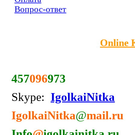
Вопрос-ответ
Online
457
096
973
Skype:
IgolkaiNitka
IgolkaiNitka
@
mail.ru
Info
@
igolkainitka.ru