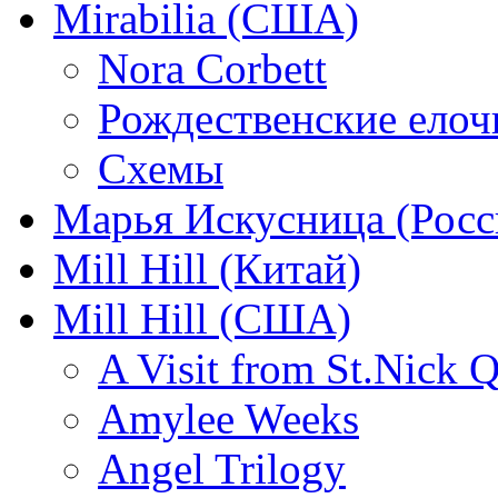
Mirabilia (США)
Nora Corbett
Рождественские елочк
Схемы
Марья Искусница (Росс
Mill Hill (Китай)
Mill Hill (США)
A Visit from St.Nick Q
Amylee Weeks
Angel Trilogy