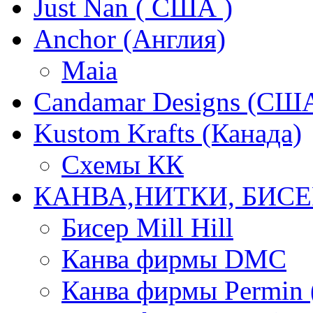
Just Nan ( США )
Anchor (Англия)
Maia
Candamar Designs (СШ
Kustom Krafts (Канада)
Схемы КК
КАНВА,НИТКИ, БИСЕ
Бисер Mill Hill
Канва фирмы DMC
Канва фирмы Permin 