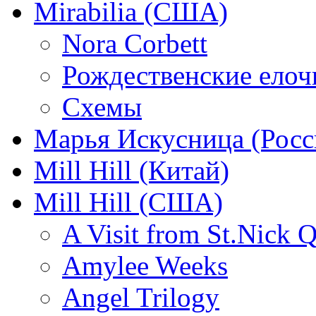
Mirabilia (США)
Nora Corbett
Рождественские елочк
Схемы
Марья Искусница (Росс
Mill Hill (Китай)
Mill Hill (США)
A Visit from St.Nick Q
Amylee Weeks
Angel Trilogy