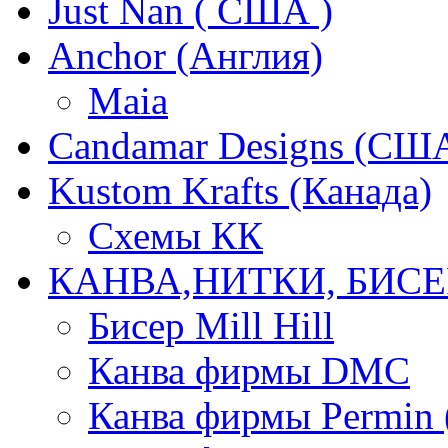
Just Nan ( США )
Anchor (Англия)
Maia
Candamar Designs (СШ
Kustom Krafts (Канада)
Схемы КК
КАНВА,НИТКИ, БИСЕ
Бисер Mill Hill
Канва фирмы DMC
Канва фирмы Permin 