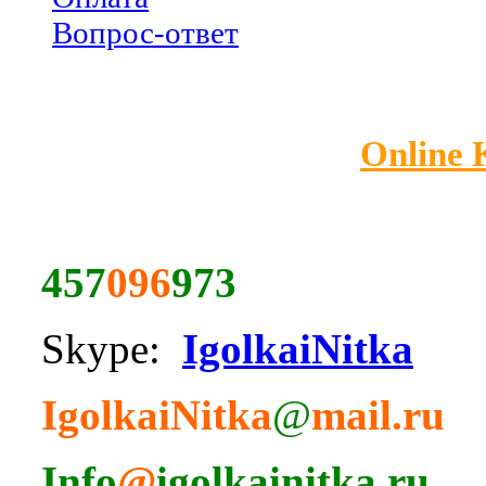
Вопрос-ответ
Online
457
096
973
Skype:
IgolkaiNitka
IgolkaiNitka
@
mail.ru
Info
@
igolkainitka.ru