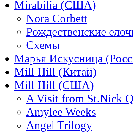
Mirabilia (США)
Nora Corbett
Рождественские елочк
Схемы
Марья Искусница (Росс
Mill Hill (Китай)
Mill Hill (США)
A Visit from St.Nick Q
Amylee Weeks
Angel Trilogy