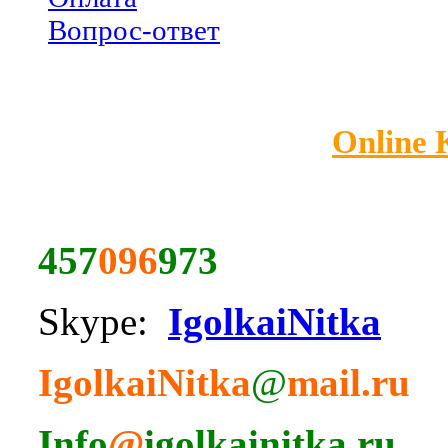
Вопрос-ответ
Online
457
096
973
Skype:
IgolkaiNitka
IgolkaiNitka
@
mail.ru
Info
@
igolkainitka.ru