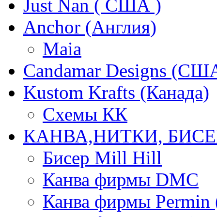
Just Nan ( США )
Anchor (Англия)
Maia
Candamar Designs (СШ
Kustom Krafts (Канада)
Схемы КК
КАНВА,НИТКИ, БИСЕ
Бисер Mill Hill
Канва фирмы DMC
Канва фирмы Permin 