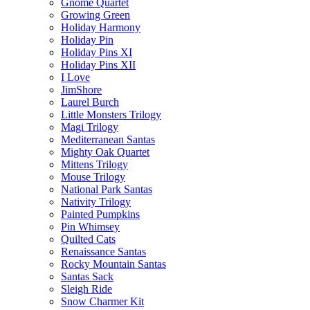
Gnome Quartet
Growing Green
Holiday Harmony
Holiday Pin
Holiday Pins XI
Holiday Pins XII
I Love
JimShore
Laurel Burch
Little Monsters Trilogy
Magi Trilogy
Mediterranean Santas
Mighty Oak Quartet
Mittens Trilogy
Mouse Trilogy
National Park Santas
Nativity Trilogy
Painted Pumpkins
Pin Whimsey
Quilted Cats
Renaissance Santas
Rocky Mountain Santas
Santas Sack
Sleigh Ride
Snow Charmer Kit