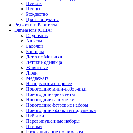
Пейзаж
Птицы
Рождество
Цветы и букеты
Редкости и Раритеты
Dimensions (США)
Daydreams
Ангелы
Бабочки
Баннеры
Детские Метрики
Детские одеяльца
Животные
Люди
Медвежата
Натюрморты и прочее
Новогодние мини-наборчики
Новогодние орнаменты
Новогодние сапожочки
Новогодние фетровые наборы
Новогодние юбочки и подушечки
Пейзажи
Перевыпущенные наборы
Птички
Раскрашивание по номерам