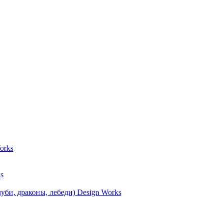
orks
s
уби, драконы, лебеди) Design Works