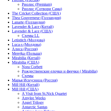
Риолис (Premium)
Риолис (Сотвори Сама)
The Cricket Collection (США)
Thea Gouverneur (Голландия)
Lanarte (Голландия)
Lavender & Lace (Китай)
Lavender & Lace (США)
Схемы LL
Letistitch (Молдова)
Luca-s (Молдова)
Алиса (Россия)
Merejka (Польша)
Mirabilia (Китай)
Mirabilia (США)
Nora Corbett
Рождественские елочки и феечки ( Mirabilia)
Схемы
Марья Искусница (Россия)
Mill Hill (Китай)
Mill Hill (США)
A Visit from St.Nick Quartet
Amylee Weeks
Angel Trilogy
Antarctic Santas