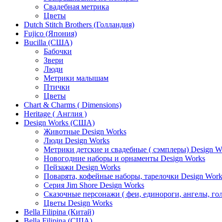
Свадебная метрика
Цветы
Dutch Stitch Brothers (Голландия)
Fujico (Япония)
Bucilla (США)
Бабочки
Звери
Люди
Метрики малышам
Птички
Цветы
Chart & Charms ( Dimensions)
Heritage ( Англия )
Design Works (США)
Животные Design Works
Люди Design Works
Метрики детские и свадебные ( сэмплеры) Design W
Новогодние наборы и орнаменты Design Works
Пейзажи Design Works
Поварята, кофейные наборы, тарелочки Design Work
Серия Jim Shore Design Works
Сказочные персонажи ( феи, единороги, ангелы, гол
Цветы Design Works
Bella Filipina (Китай)
Bella Filipina (США)