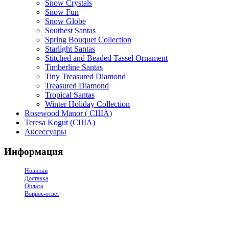
Snow Crystals
Snow Fun
Snow Globe
Southest Santas
Spring Bouquet Collection
Starlight Santas
Stitched and Beaded Tassel Ornament
Timberline Santas
Tiny Treasured Diamond
Treasured Diamond
Tropical Santas
Winter Holiday Collection
Rosewood Manor ( США)
Teresa Kogut (США)
Аксессуары
Информация
Новинки
Доставка
Оплата
Вопрос-ответ