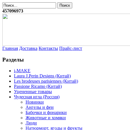
457096973
Главная
Доставка
Контакты
Прайс-лист
Разделы
i-MAKE
Laura J.Perin Designs (Китай)
Les brodeuses parisiennes (Китай)
Passione Ricamo (Китай)
Уцененные товары
Чудесная игла (Россия)
Новинки
Ангелы и феи
Бабочки и фонарики
Животные и хомяки
Люди
Натюрморт, ягоды и фрукты