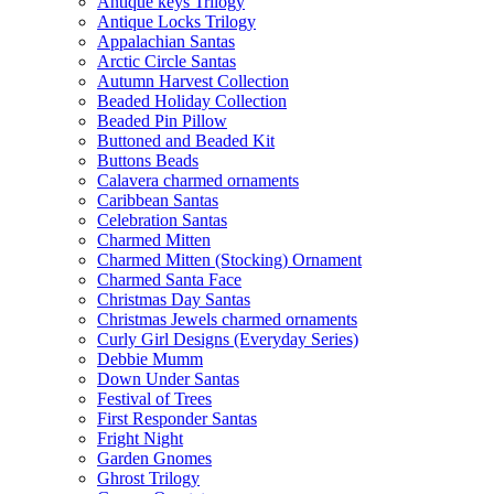
Antique keys Trilogy
Antique Locks Trilogy
Appalachian Santas
Arctic Circle Santas
Autumn Harvest Collection
Beaded Holiday Collection
Beaded Pin Pillow
Buttoned and Beaded Kit
Buttons Beads
Calavera charmed ornaments
Caribbean Santas
Celebration Santas
Charmed Mitten
Charmed Mitten (Stocking) Ornament
Charmed Santa Face
Christmas Day Santas
Christmas Jewels charmed ornaments
Curly Girl Designs (Everyday Series)
Debbie Mumm
Down Under Santas
Festival of Trees
First Responder Santas
Fright Night
Garden Gnomes
Ghrost Trilogy