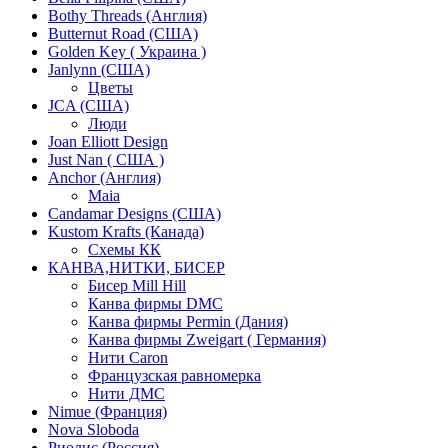
Bothy Threads (Англия)
Butternut Road (США)
Golden Key ( Украина )
Janlynn (США)
Цветы
JCA (США)
Люди
Joan Elliott Design
Just Nan ( США )
Anchor (Англия)
Maia
Candamar Designs (США)
Kustom Krafts (Канада)
Схемы КК
КАНВА,НИТКИ, БИСЕР
Бисер Mill Hill
Канва фирмы DMC
Канва фирмы Permin (Дания)
Канва фирмы Zweigart ( Германия)
Нити Caron
Французская равномерка
Нити ДМС
Nimue (Франция)
Nova Sloboda
Риолис (Россия)