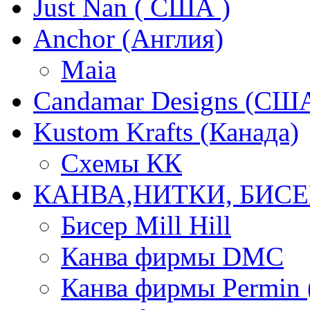
Just Nan ( США )
Anchor (Англия)
Maia
Candamar Designs (СШ
Kustom Krafts (Канада)
Схемы КК
КАНВА,НИТКИ, БИСЕ
Бисер Mill Hill
Канва фирмы DMC
Канва фирмы Permin 