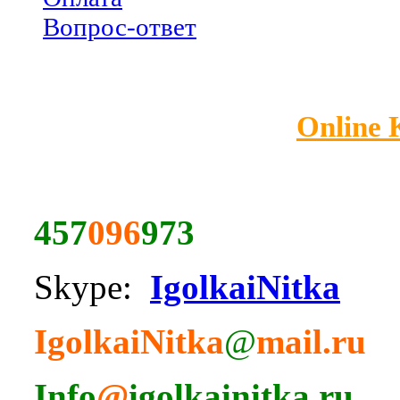
Вопрос-ответ
Online
457
096
973
Skype:
IgolkaiNitka
IgolkaiNitka
@
mail.ru
Info
@
igolkainitka.ru