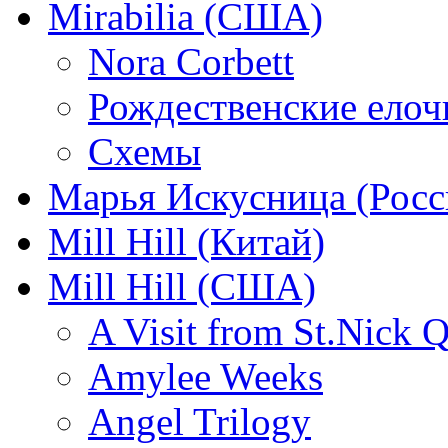
Mirabilia (США)
Nora Corbett
Рождественские елочк
Схемы
Марья Искусница (Росс
Mill Hill (Китай)
Mill Hill (США)
A Visit from St.Nick Q
Amylee Weeks
Angel Trilogy