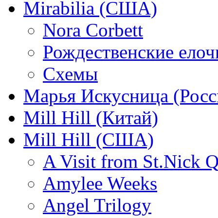
Mirabilia (США)
Nora Corbett
Рождественские елочк
Схемы
Марья Искусница (Росс
Mill Hill (Китай)
Mill Hill (США)
A Visit from St.Nick Q
Amylee Weeks
Angel Trilogy