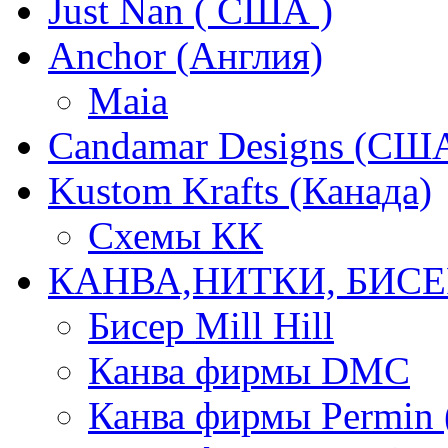
Just Nan ( США )
Anchor (Англия)
Maia
Candamar Designs (СШ
Kustom Krafts (Канада)
Схемы КК
КАНВА,НИТКИ, БИСЕ
Бисер Mill Hill
Канва фирмы DMC
Канва фирмы Permin 