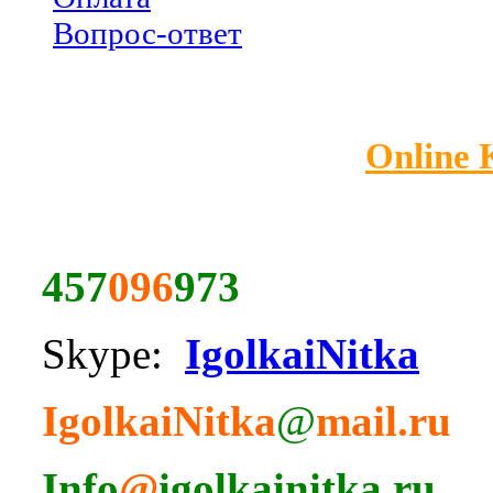
Вопрос-ответ
Online
457
096
973
Skype:
IgolkaiNitka
IgolkaiNitka
@
mail.ru
Info
@
igolkainitka.ru