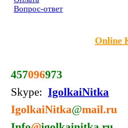
Вопрос-ответ
Online
457
096
973
Skype:
IgolkaiNitka
IgolkaiNitka
@
mail.ru
Info
@
igolkainitka.ru