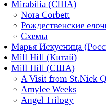
Mirabilia (США)
Nora Corbett
Рождественские елочк
Схемы
Марья Искусница (Росс
Mill Hill (Китай)
Mill Hill (США)
A Visit from St.Nick Q
Amylee Weeks
Angel Trilogy