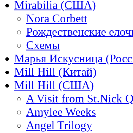
Mirabilia (США)
Nora Corbett
Рождественские елочк
Схемы
Марья Искусница (Росс
Mill Hill (Китай)
Mill Hill (США)
A Visit from St.Nick Q
Amylee Weeks
Angel Trilogy