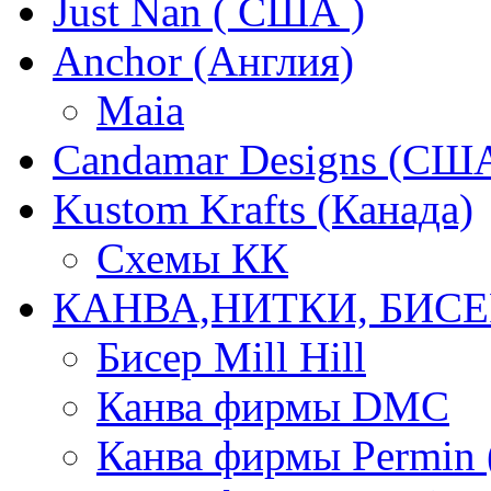
Just Nan ( США )
Anchor (Англия)
Maia
Candamar Designs (СШ
Kustom Krafts (Канада)
Схемы КК
КАНВА,НИТКИ, БИСЕ
Бисер Mill Hill
Канва фирмы DMC
Канва фирмы Permin 