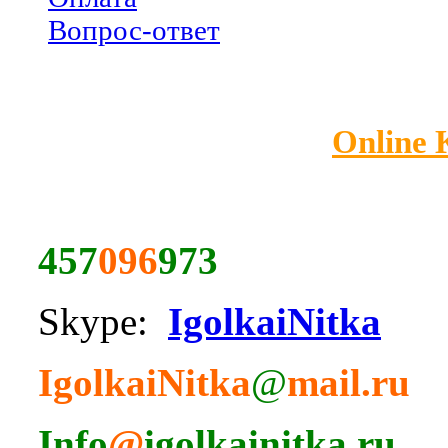
Вопрос-ответ
Online
457
096
973
Skype:
IgolkaiNitka
IgolkaiNitka
@
mail.ru
Info
@
igolkainitka.ru