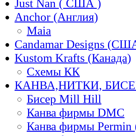
Just Nan ( США )
Anchor (Англия)
Maia
Candamar Designs (СШ
Kustom Krafts (Канада)
Схемы КК
КАНВА,НИТКИ, БИСЕ
Бисер Mill Hill
Канва фирмы DMC
Канва фирмы Permin 