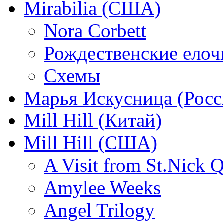
Mirabilia (США)
Nora Corbett
Рождественские елочк
Схемы
Марья Искусница (Росс
Mill Hill (Китай)
Mill Hill (США)
A Visit from St.Nick Q
Amylee Weeks
Angel Trilogy