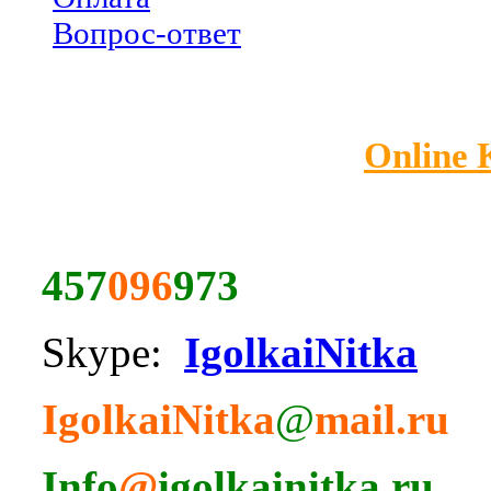
Вопрос-ответ
Online
457
096
973
Skype:
IgolkaiNitka
IgolkaiNitka
@
mail.ru
Info
@
igolkainitka.ru