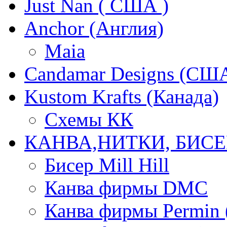
Just Nan ( США )
Anchor (Англия)
Maia
Candamar Designs (СШ
Kustom Krafts (Канада)
Схемы КК
КАНВА,НИТКИ, БИСЕ
Бисер Mill Hill
Канва фирмы DMC
Канва фирмы Permin 