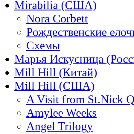
Mirabilia (США)
Nora Corbett
Рождественские елочк
Схемы
Марья Искусница (Росс
Mill Hill (Китай)
Mill Hill (США)
A Visit from St.Nick Q
Amylee Weeks
Angel Trilogy