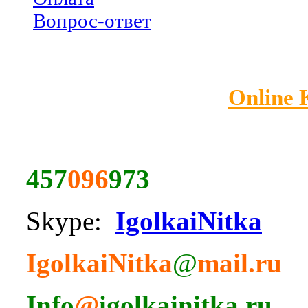
Вопрос-ответ
Online
457
096
973
Skype:
IgolkaiNitka
IgolkaiNitka
@
mail.ru
Info
@
igolkainitka.ru