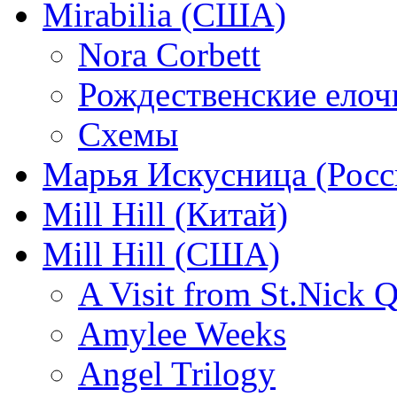
Mirabilia (США)
Nora Corbett
Рождественские елочк
Схемы
Марья Искусница (Росс
Mill Hill (Китай)
Mill Hill (США)
A Visit from St.Nick Q
Amylee Weeks
Angel Trilogy