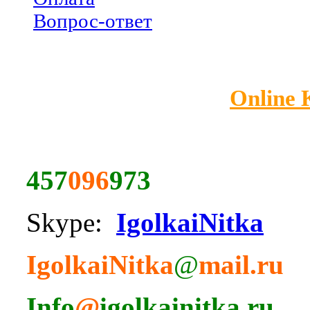
Вопрос-ответ
Online
457
096
973
Skype:
IgolkaiNitka
IgolkaiNitka
@
mail.ru
Info
@
igolkainitka.ru