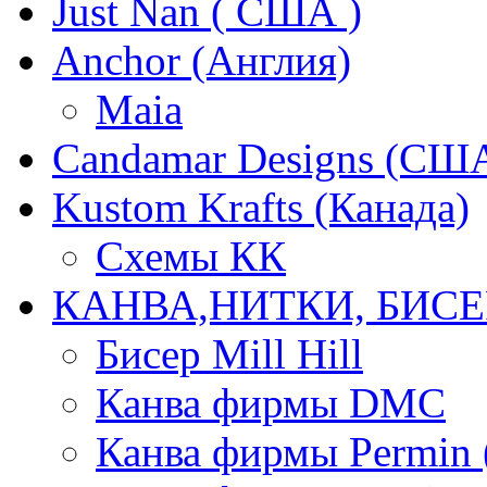
Just Nan ( США )
Anchor (Англия)
Maia
Candamar Designs (СШ
Kustom Krafts (Канада)
Схемы КК
КАНВА,НИТКИ, БИСЕ
Бисер Mill Hill
Канва фирмы DMC
Канва фирмы Permin 