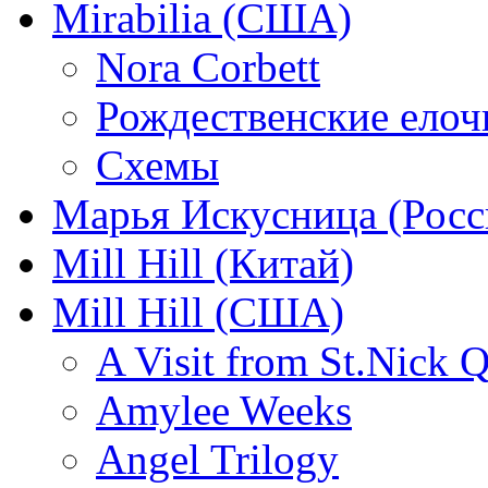
Mirabilia (США)
Nora Corbett
Рождественские елочк
Схемы
Марья Искусница (Росс
Mill Hill (Китай)
Mill Hill (США)
A Visit from St.Nick Q
Amylee Weeks
Angel Trilogy