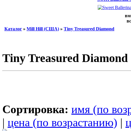
вм
вс
Каталог
»
Mill Hill (США)
»
Tiny Treasured Diamond
Tiny Treasured Diamond
Сортировка:
имя (по воз
|
цена (по возрастанию)
|
ц