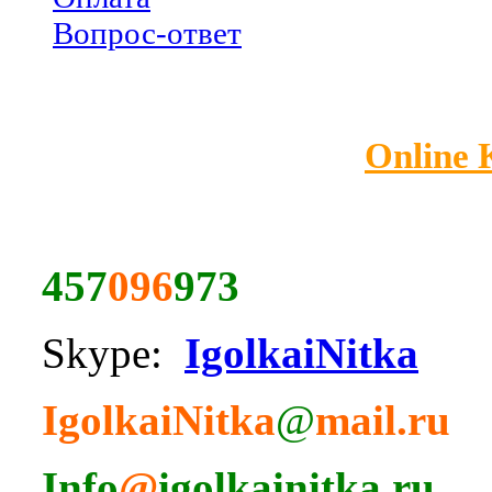
Вопрос-ответ
Online
457
096
973
Skype:
IgolkaiNitka
IgolkaiNitka
@
mail.ru
Info
@
igolkainitka.ru