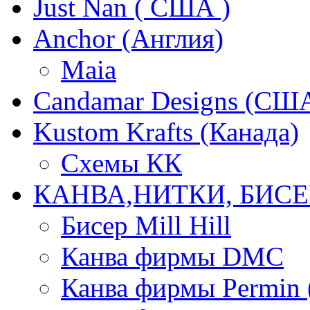
Just Nan ( США )
Anchor (Англия)
Maia
Candamar Designs (СШ
Kustom Krafts (Канада)
Схемы КК
КАНВА,НИТКИ, БИСЕ
Бисер Mill Hill
Канва фирмы DMC
Канва фирмы Permin 