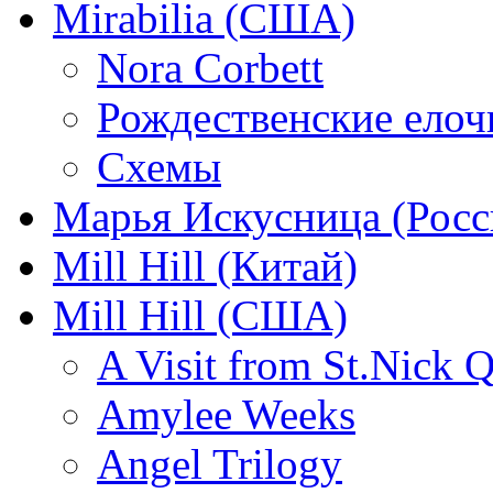
Mirabilia (США)
Nora Corbett
Рождественские елочк
Схемы
Марья Искусница (Росс
Mill Hill (Китай)
Mill Hill (США)
A Visit from St.Nick Q
Amylee Weeks
Angel Trilogy