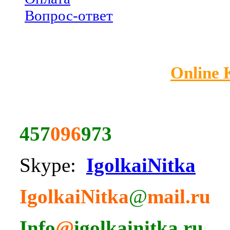
Вопрос-ответ
Online
457
096
973
Skype:
IgolkaiNitka
IgolkaiNitka
@
mail.ru
Info
@
igolkainitka.ru