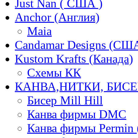
Just Nan ( США )
Anchor (Англия)
Maia
Candamar Designs (СШ
Kustom Krafts (Канада)
Схемы КК
КАНВА,НИТКИ, БИСЕ
Бисер Mill Hill
Канва фирмы DMC
Канва фирмы Permin 