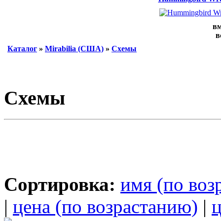
вм
в
Каталог
»
Mirabilia (США)
»
Схемы
Схемы
Сортировка:
имя (по воз
|
цена (по возрастанию)
|
ц