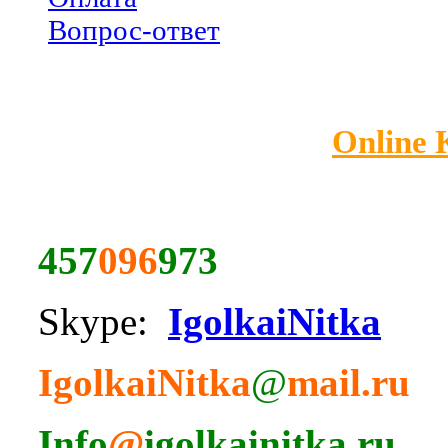
Вопрос-ответ
Online
457
096
973
Skype:
IgolkaiNitka
IgolkaiNitka
@
mail.ru
Info
@
igolkainitka.ru