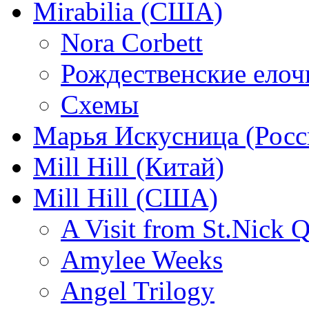
Mirabilia (США)
Nora Corbett
Рождественские елочк
Схемы
Марья Искусница (Росс
Mill Hill (Китай)
Mill Hill (США)
A Visit from St.Nick Q
Amylee Weeks
Angel Trilogy