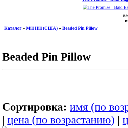
вм
в
Каталог
»
Mill Hill (США)
»
Beaded Pin Pillow
Beaded Pin Pillow
Сортировка:
имя (по воз
|
цена (по возрастанию)
|
ц