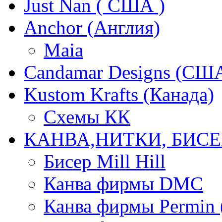
Just Nan ( США )
Anchor (Англия)
Maia
Candamar Designs (СШ
Kustom Krafts (Канада)
Схемы КК
КАНВА,НИТКИ, БИСЕ
Бисер Mill Hill
Канва фирмы DMC
Канва фирмы Permin 