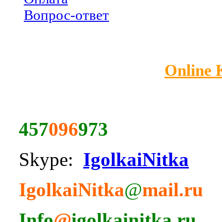
Вопрос-ответ
Online
457
096
973
Skype:
IgolkaiNitka
IgolkaiNitka
@
mail.ru
Info
@
igolkainitka.ru