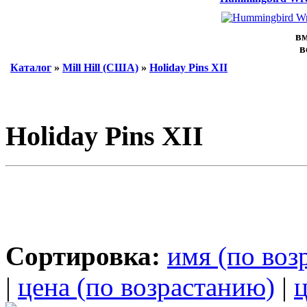
вм
в
Каталог
»
Mill Hill (США)
»
Holiday Pins XII
Holiday Pins XII
Сортировка:
имя (по воз
|
цена (по возрастанию)
|
ц