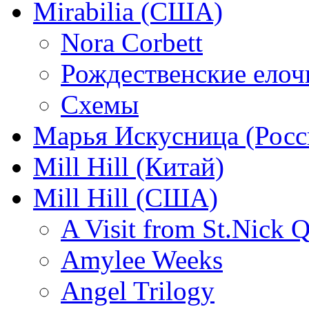
Mirabilia (США)
Nora Corbett
Рождественские елочк
Схемы
Марья Искусница (Росс
Mill Hill (Китай)
Mill Hill (США)
A Visit from St.Nick Q
Amylee Weeks
Angel Trilogy