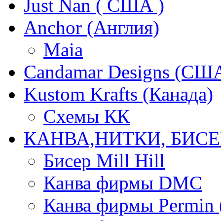
Just Nan ( США )
Anchor (Англия)
Maia
Candamar Designs (СШ
Kustom Krafts (Канада)
Схемы КК
КАНВА,НИТКИ, БИСЕ
Бисер Mill Hill
Канва фирмы DMC
Канва фирмы Permin 