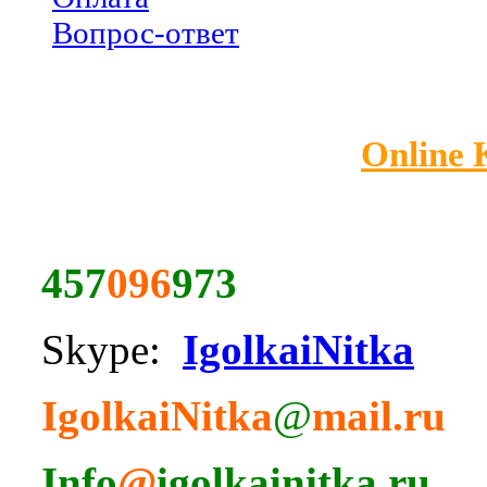
Вопрос-ответ
Online
457
096
973
Skype:
IgolkaiNitka
IgolkaiNitka
@
mail.ru
Info
@
igolkainitka.ru