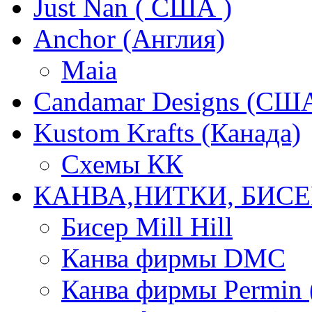
Just Nan ( США )
Anchor (Англия)
Maia
Candamar Designs (СШ
Kustom Krafts (Канада)
Схемы КК
КАНВА,НИТКИ, БИСЕ
Бисер Mill Hill
Канва фирмы DMC
Канва фирмы Permin 