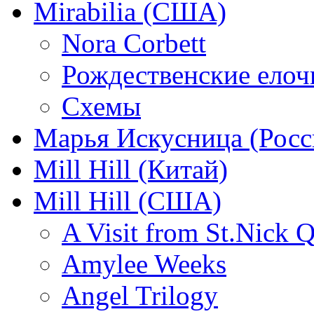
Mirabilia (США)
Nora Corbett
Рождественские елочк
Схемы
Марья Искусница (Росс
Mill Hill (Китай)
Mill Hill (США)
A Visit from St.Nick Q
Amylee Weeks
Angel Trilogy