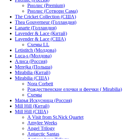
Риолис (Premium)
Риолис (Сотвори Сама)
The Cricket Collection (США)
Thea Gouverneur (Голландия)
Lanarte (Голландия)
Lavender & Lace (Китай)
Lavender & Lace (США)
Схемы LL
Letistitch (Молдова)
Luca-s (Молдова)
Алиса (Россия)
Merejka (Польша)
Mirabilia (Китай)
Mirabilia (США)
Nora Corbett
Рождественские елочки и феечки ( Mirabilia)
Схемы
Марья Искусница (Россия)
Mill Hill (Китай)
Mill Hill (США)
A Visit from St.Nick Quartet
Amylee Weeks
Angel Trilogy
Antarctic Santas