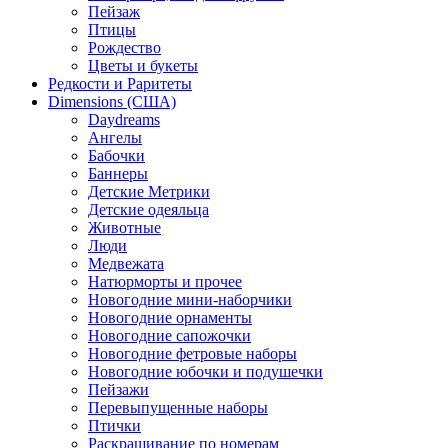
Пейзаж
Птицы
Рождество
Цветы и букеты
Редкости и Раритеты
Dimensions (США)
Daydreams
Ангелы
Бабочки
Баннеры
Детские Метрики
Детские одеяльца
Животные
Люди
Медвежата
Натюрморты и прочее
Новогодние мини-наборчики
Новогодние орнаменты
Новогодние сапожочки
Новогодние фетровые наборы
Новогодние юбочки и подушечки
Пейзажи
Перевыпущенные наборы
Птички
Раскрашивание по номерам