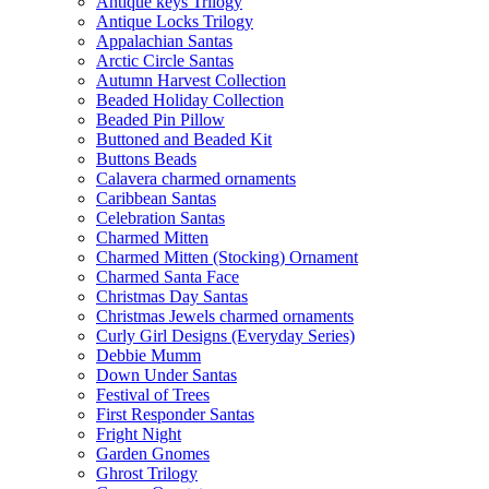
Antique keys Trilogy
Antique Locks Trilogy
Appalachian Santas
Arctic Circle Santas
Autumn Harvest Collection
Beaded Holiday Collection
Beaded Pin Pillow
Buttoned and Beaded Kit
Buttons Beads
Calavera charmed ornaments
Caribbean Santas
Celebration Santas
Charmed Mitten
Charmed Mitten (Stocking) Ornament
Charmed Santa Face
Christmas Day Santas
Christmas Jewels charmed ornaments
Curly Girl Designs (Everyday Series)
Debbie Mumm
Down Under Santas
Festival of Trees
First Responder Santas
Fright Night
Garden Gnomes
Ghrost Trilogy