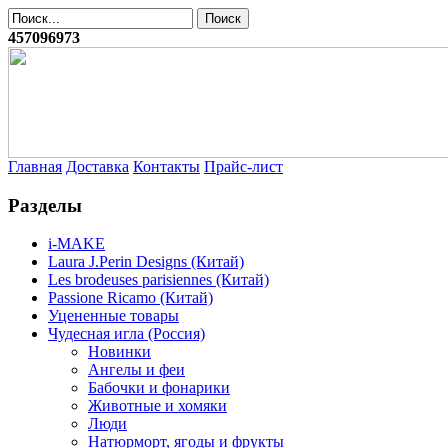
457096973
Главная
Доставка
Контакты
Прайс-лист
Разделы
i-MAKE
Laura J.Perin Designs (Китай)
Les brodeuses parisiennes (Китай)
Passione Ricamo (Китай)
Уцененные товары
Чудесная игла (Россия)
Новинки
Ангелы и феи
Бабочки и фонарики
Животные и хомяки
Люди
Натюрморт, ягоды и фрукты