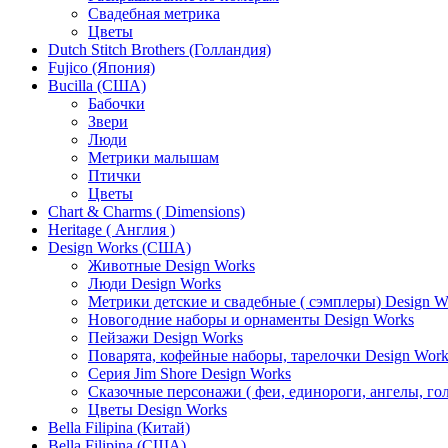
Свадебная метрика
Цветы
Dutch Stitch Brothers (Голландия)
Fujico (Япония)
Bucilla (США)
Бабочки
Звери
Люди
Метрики малышам
Птички
Цветы
Chart & Charms ( Dimensions)
Heritage ( Англия )
Design Works (США)
Животные Design Works
Люди Design Works
Метрики детские и свадебные ( сэмплеры) Design W
Новогодние наборы и орнаменты Design Works
Пейзажи Design Works
Поварята, кофейные наборы, тарелочки Design Work
Серия Jim Shore Design Works
Сказочные персонажи ( феи, единороги, ангелы, гол
Цветы Design Works
Bella Filipina (Китай)
Bella Filipina (США)