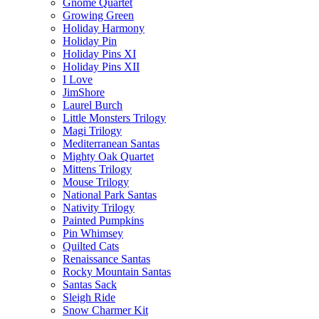
Gnome Quartet
Growing Green
Holiday Harmony
Holiday Pin
Holiday Pins XI
Holiday Pins XII
I Love
JimShore
Laurel Burch
Little Monsters Trilogy
Magi Trilogy
Mediterranean Santas
Mighty Oak Quartet
Mittens Trilogy
Mouse Trilogy
National Park Santas
Nativity Trilogy
Painted Pumpkins
Pin Whimsey
Quilted Cats
Renaissance Santas
Rocky Mountain Santas
Santas Sack
Sleigh Ride
Snow Charmer Kit