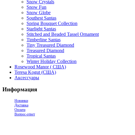
Snow Crystals
Snow Fun
Snow Globe
Southest Santas
Spring Bouquet Collection
Starlight Santas
Stitched and Beaded Tassel Ornament
Timberline Santas
Tiny Treasured Diamond
Treasured Diamond
Tropical Santas
Winter Holiday Collection
Rosewood Manor ( США)
Teresa Kogut (США)
Аксессуары
Информация
Новинки
Доставка
Оплата
Вопрос-ответ