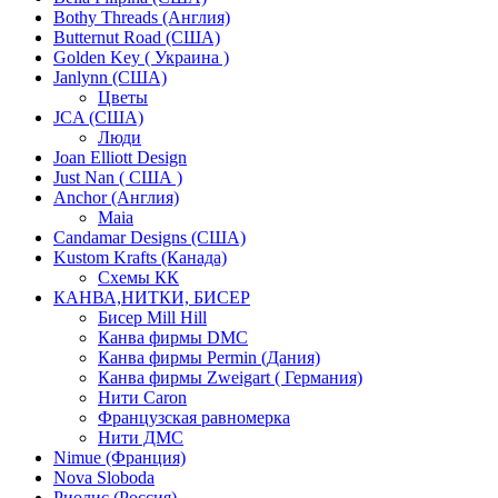
Bothy Threads (Англия)
Butternut Road (США)
Golden Key ( Украина )
Janlynn (США)
Цветы
JCA (США)
Люди
Joan Elliott Design
Just Nan ( США )
Anchor (Англия)
Maia
Candamar Designs (США)
Kustom Krafts (Канада)
Схемы КК
КАНВА,НИТКИ, БИСЕР
Бисер Mill Hill
Канва фирмы DMC
Канва фирмы Permin (Дания)
Канва фирмы Zweigart ( Германия)
Нити Caron
Французская равномерка
Нити ДМС
Nimue (Франция)
Nova Sloboda
Риолис (Россия)