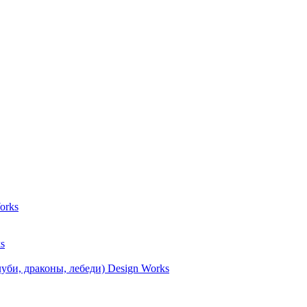
orks
s
уби, драконы, лебеди) Design Works