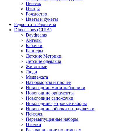
Пейзаж
Птицы
Рождество
Цветы и букеты
Редкости и Раритеты
Dimensions (США)
Daydreams
Ангелы
Бабочки
Баннеры
Детские Метрики
Детские одеяльца
Животные
Люди
Медвежата
Натюрморты и прочее
Новогодние мини-наборчики
Новогодние орнаменты
Новогодние сапожочки
Новогодние фетровые наборы
Новогодние юбочки и подушечки
Пейзажи
Перевыпущенные наборы
Птички
Раскрашивание по номерам