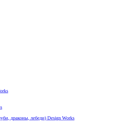
orks
s
уби, драконы, лебеди) Design Works