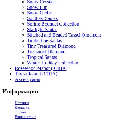
Snow Crystals
Snow Fun
Snow Globe
Southest Santas
Spring Bouquet Collection
Starlight Santas
Stitched and Beaded Tassel Ornament
Timberline Santas
Tiny Treasured Diamond
Treasured Diamond
Tropical Santas
Winter Holiday Collection
Rosewood Manor ( США)
Teresa Kogut (США)
Аксессуары
Информация
Новинки
Доставка
Оплата
Вопрос-ответ