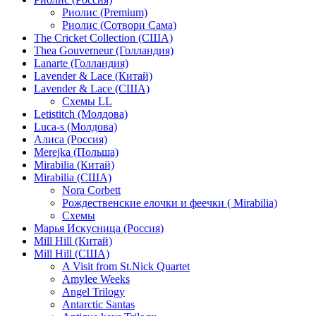
Риолис (Premium)
Риолис (Сотвори Сама)
The Cricket Collection (США)
Thea Gouverneur (Голландия)
Lanarte (Голландия)
Lavender & Lace (Китай)
Lavender & Lace (США)
Схемы LL
Letistitch (Молдова)
Luca-s (Молдова)
Алиса (Россия)
Merejka (Польша)
Mirabilia (Китай)
Mirabilia (США)
Nora Corbett
Рождественские елочки и феечки ( Mirabilia)
Схемы
Марья Искусница (Россия)
Mill Hill (Китай)
Mill Hill (США)
A Visit from St.Nick Quartet
Amylee Weeks
Angel Trilogy
Antarctic Santas