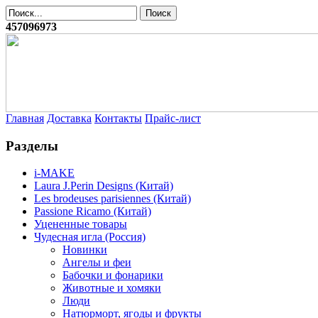
457096973
Главная
Доставка
Контакты
Прайс-лист
Разделы
i-MAKE
Laura J.Perin Designs (Китай)
Les brodeuses parisiennes (Китай)
Passione Ricamo (Китай)
Уцененные товары
Чудесная игла (Россия)
Новинки
Ангелы и феи
Бабочки и фонарики
Животные и хомяки
Люди
Натюрморт, ягоды и фрукты