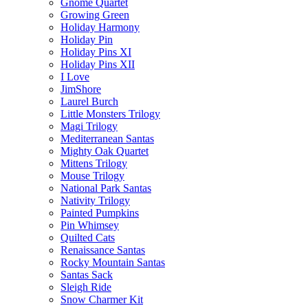
Gnome Quartet
Growing Green
Holiday Harmony
Holiday Pin
Holiday Pins XI
Holiday Pins XII
I Love
JimShore
Laurel Burch
Little Monsters Trilogy
Magi Trilogy
Mediterranean Santas
Mighty Oak Quartet
Mittens Trilogy
Mouse Trilogy
National Park Santas
Nativity Trilogy
Painted Pumpkins
Pin Whimsey
Quilted Cats
Renaissance Santas
Rocky Mountain Santas
Santas Sack
Sleigh Ride
Snow Charmer Kit