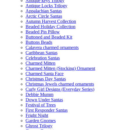
Antique keys Trilogy
Antique Locks Trilogy
Appalachian Santas
Arctic Circle Santas
Autumn Harvest Collection
Beaded Holiday Collection
Beaded Pin Pillow
Buttoned and Beaded Kit
Buttons Beads
Calavera charmed ornaments
Caribbean Santas
Celebration Santas
Charmed Mitten
Charmed Mitten (Stocking) Ornament
Charmed Santa Face
Christmas Day Santas
Christmas Jewels charmed ornaments
Curly Girl Designs (Everyday Series)
Debbie Mumm
Down Under Santas
Festival of Trees
First Responder Santas
Fright Night
Garden Gnomes
Ghrost Trilogy