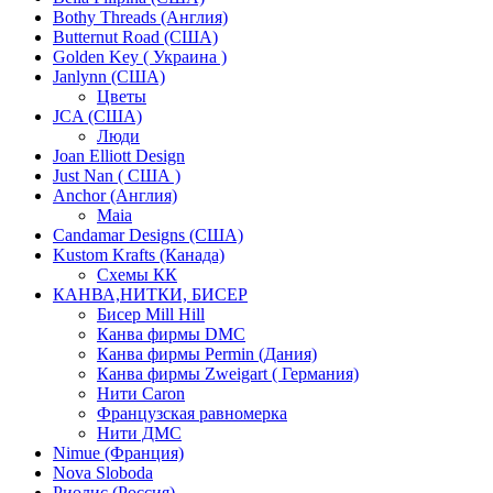
Bothy Threads (Англия)
Butternut Road (США)
Golden Key ( Украина )
Janlynn (США)
Цветы
JCA (США)
Люди
Joan Elliott Design
Just Nan ( США )
Anchor (Англия)
Maia
Candamar Designs (США)
Kustom Krafts (Канада)
Схемы КК
КАНВА,НИТКИ, БИСЕР
Бисер Mill Hill
Канва фирмы DMC
Канва фирмы Permin (Дания)
Канва фирмы Zweigart ( Германия)
Нити Caron
Французская равномерка
Нити ДМС
Nimue (Франция)
Nova Sloboda
Риолис (Россия)