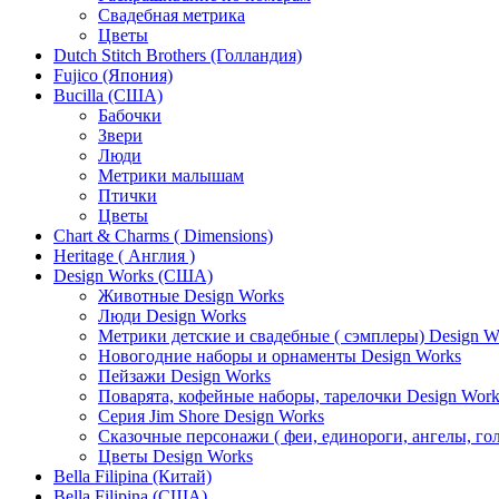
Свадебная метрика
Цветы
Dutch Stitch Brothers (Голландия)
Fujico (Япония)
Bucilla (США)
Бабочки
Звери
Люди
Метрики малышам
Птички
Цветы
Chart & Charms ( Dimensions)
Heritage ( Англия )
Design Works (США)
Животные Design Works
Люди Design Works
Метрики детские и свадебные ( сэмплеры) Design W
Новогодние наборы и орнаменты Design Works
Пейзажи Design Works
Поварята, кофейные наборы, тарелочки Design Work
Серия Jim Shore Design Works
Сказочные персонажи ( феи, единороги, ангелы, гол
Цветы Design Works
Bella Filipina (Китай)
Bella Filipina (США)