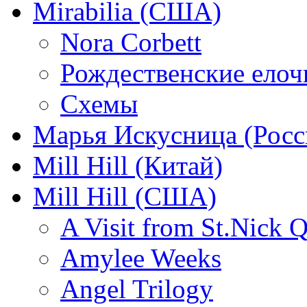
Mirabilia (США)
Nora Corbett
Рождественские елочк
Схемы
Марья Искусница (Росс
Mill Hill (Китай)
Mill Hill (США)
A Visit from St.Nick Q
Amylee Weeks
Angel Trilogy