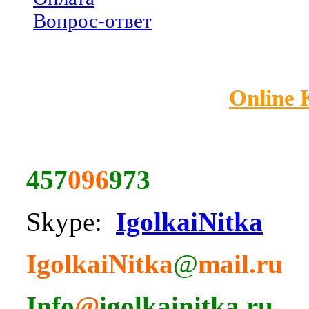
Вопрос-ответ
Online
457
096
973
Skype:
IgolkaiNitka
IgolkaiNitka
@
mail.ru
Info
@
igolkainitka.ru