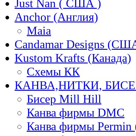
Just Nan ( США )
Anchor (Англия)
Maia
Candamar Designs (СШ
Kustom Krafts (Канада)
Схемы КК
КАНВА,НИТКИ, БИСЕ
Бисер Mill Hill
Канва фирмы DMC
Канва фирмы Permin 