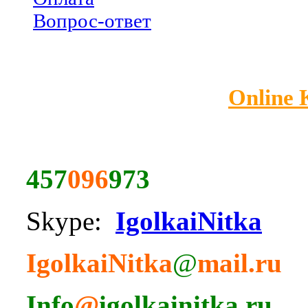
Вопрос-ответ
Online
457
096
973
Skype:
IgolkaiNitka
IgolkaiNitka
@
mail.ru
Info
@
igolkainitka.ru