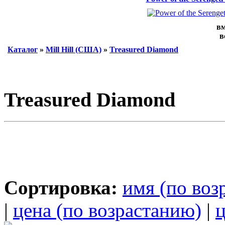
вм
в
Каталог
»
Mill Hill (США)
»
Treasured Diamond
Treasured Diamond
Сортировка:
имя (по воз
|
цена (по возрастанию)
|
ц