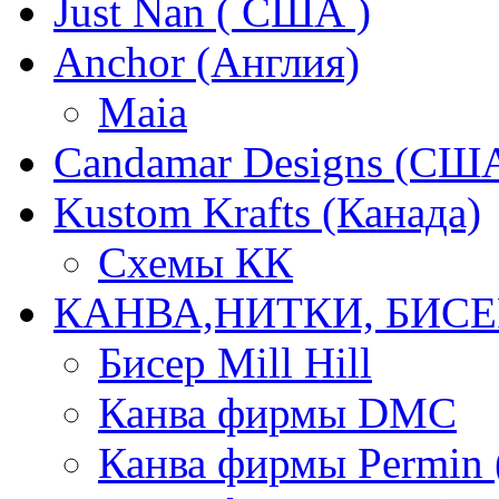
Just Nan ( США )
Anchor (Англия)
Maia
Candamar Designs (СШ
Kustom Krafts (Канада)
Схемы КК
КАНВА,НИТКИ, БИСЕ
Бисер Mill Hill
Канва фирмы DMC
Канва фирмы Permin 