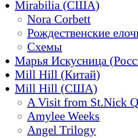
Mirabilia (США)
Nora Corbett
Рождественские елочк
Схемы
Марья Искусница (Росс
Mill Hill (Китай)
Mill Hill (США)
A Visit from St.Nick Q
Amylee Weeks
Angel Trilogy