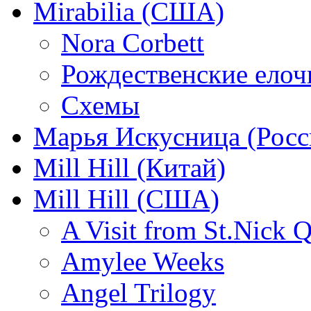
Mirabilia (США)
Nora Corbett
Рождественские елочк
Схемы
Марья Искусница (Росс
Mill Hill (Китай)
Mill Hill (США)
A Visit from St.Nick Q
Amylee Weeks
Angel Trilogy