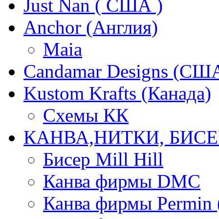
Just Nan ( США )
Anchor (Англия)
Maia
Candamar Designs (СШ
Kustom Krafts (Канада)
Схемы КК
КАНВА,НИТКИ, БИСЕ
Бисер Mill Hill
Канва фирмы DMC
Канва фирмы Permin 