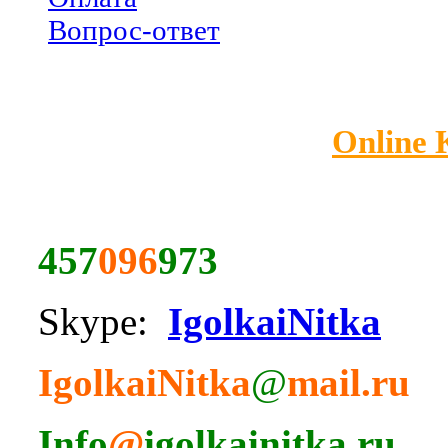
Вопрос-ответ
Online
457
096
973
Skype:
IgolkaiNitka
IgolkaiNitka
@
mail.ru
Info
@
igolkainitka.ru