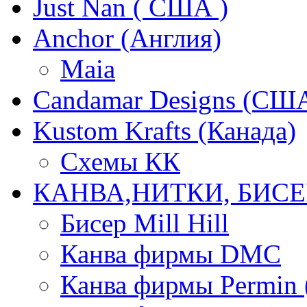
Just Nan ( США )
Anchor (Англия)
Maia
Candamar Designs (СШ
Kustom Krafts (Канада)
Схемы КК
КАНВА,НИТКИ, БИСЕ
Бисер Mill Hill
Канва фирмы DMC
Канва фирмы Permin 