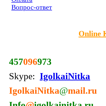
Вопрос-ответ
Online
457
096
973
Skype:
IgolkaiNitka
IgolkaiNitka
@
mail.ru
Info
@
igolkainitka.ru