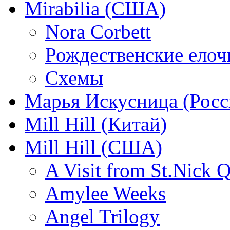
Mirabilia (США)
Nora Corbett
Рождественские елочк
Схемы
Марья Искусница (Росс
Mill Hill (Китай)
Mill Hill (США)
A Visit from St.Nick Q
Amylee Weeks
Angel Trilogy