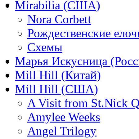
Mirabilia (США)
Nora Corbett
Рождественские елочк
Схемы
Марья Искусница (Росс
Mill Hill (Китай)
Mill Hill (США)
A Visit from St.Nick Q
Amylee Weeks
Angel Trilogy