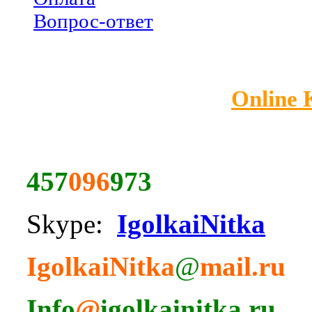
Вопрос-ответ
Online
457
096
973
Skype:
IgolkaiNitka
IgolkaiNitka
@
mail.ru
Info
@
igolkainitka.ru