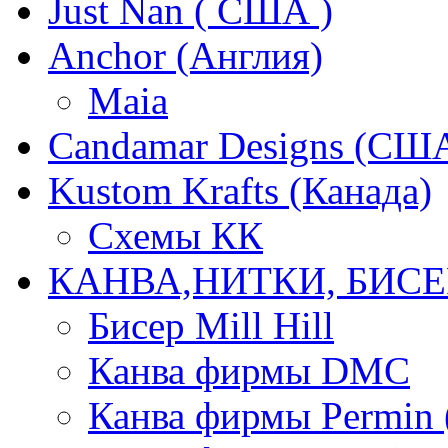
Just Nan ( США )
Anchor (Англия)
Maia
Candamar Designs (СШ
Kustom Krafts (Канада)
Схемы КК
КАНВА,НИТКИ, БИСЕ
Бисер Mill Hill
Канва фирмы DMC
Канва фирмы Permin 