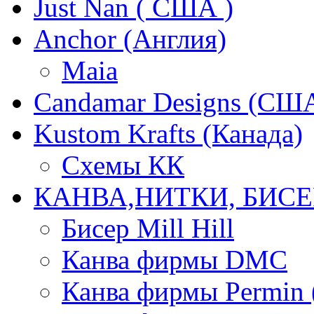
Just Nan ( США )
Anchor (Англия)
Maia
Candamar Designs (СШ
Kustom Krafts (Канада)
Схемы КК
КАНВА,НИТКИ, БИСЕ
Бисер Mill Hill
Канва фирмы DMC
Канва фирмы Permin 