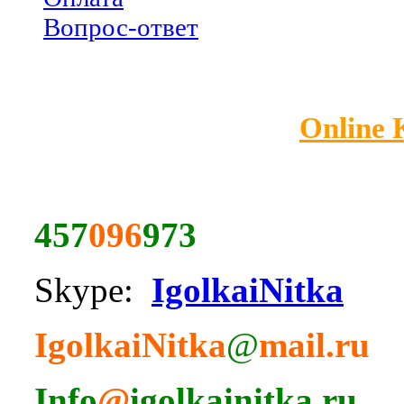
Вопрос-ответ
Online
457
096
973
Skype:
IgolkaiNitka
IgolkaiNitka
@
mail.ru
Info
@
igolkainitka.ru