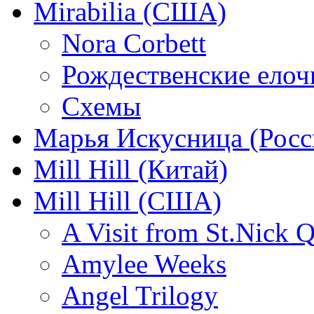
Mirabilia (США)
Nora Corbett
Рождественские елочк
Схемы
Марья Искусница (Росс
Mill Hill (Китай)
Mill Hill (США)
A Visit from St.Nick Q
Amylee Weeks
Angel Trilogy