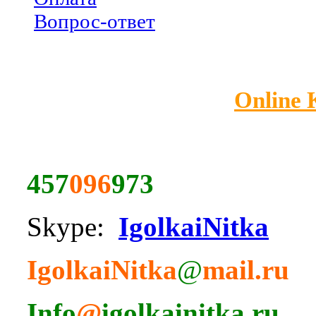
Вопрос-ответ
Online
457
096
973
Skype:
IgolkaiNitka
IgolkaiNitka
@
mail.ru
Info
@
igolkainitka.ru