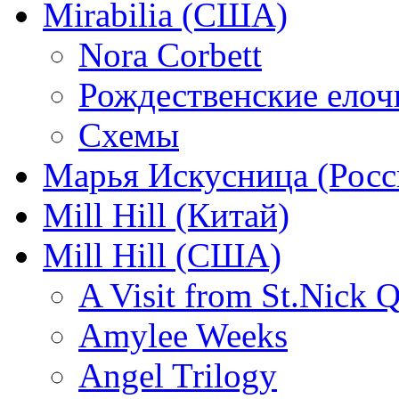
Mirabilia (США)
Nora Corbett
Рождественские елочк
Схемы
Марья Искусница (Росс
Mill Hill (Китай)
Mill Hill (США)
A Visit from St.Nick Q
Amylee Weeks
Angel Trilogy