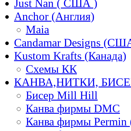
Just Nan ( США )
Anchor (Англия)
Maia
Candamar Designs (СШ
Kustom Krafts (Канада)
Схемы КК
КАНВА,НИТКИ, БИСЕ
Бисер Mill Hill
Канва фирмы DMC
Канва фирмы Permin 