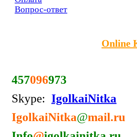
Вопрос-ответ
Online
457
096
973
Skype:
IgolkaiNitka
IgolkaiNitka
@
mail.ru
Info
@
igolkainitka.ru