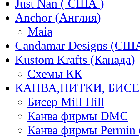
Just Nan ( США )
Anchor (Англия)
Maia
Candamar Designs (СШ
Kustom Krafts (Канада)
Схемы КК
КАНВА,НИТКИ, БИСЕ
Бисер Mill Hill
Канва фирмы DMC
Канва фирмы Permin 