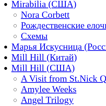
Mirabilia (США)
Nora Corbett
Рождественские елочк
Схемы
Марья Искусница (Росс
Mill Hill (Китай)
Mill Hill (США)
A Visit from St.Nick Q
Amylee Weeks
Angel Trilogy