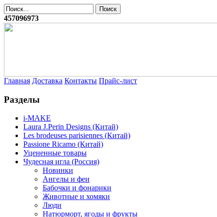
457096973
Главная
Доставка
Контакты
Прайс-лист
Разделы
i-MAKE
Laura J.Perin Designs (Китай)
Les brodeuses parisiennes (Китай)
Passione Ricamo (Китай)
Уцененные товары
Чудесная игла (Россия)
Новинки
Ангелы и феи
Бабочки и фонарики
Животные и хомяки
Люди
Натюрморт, ягоды и фрукты