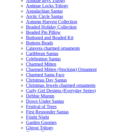
Antique keys Trilogy
Antique Locks Trilogy
Appalachian Santas
Arctic Circle Santas
Autumn Harvest Collection
Beaded Holiday Collection
Beaded Pin Pillow
Buttoned and Beaded Kit
Buttons Beads
Calavera charmed ornaments
Caribbean Santas
Celebration Santas
Charmed Mitten
Charmed Mitten (Stocking) Ornament
Charmed Santa Face
Christmas Day Santas
Christmas Jewels charmed ornaments
Curly Girl Designs (Everyday Series)
Debbie Mumm
Down Under Santas
Festival of Trees
First Responder Santas
Fright Night
Garden Gnomes
Ghrost Trilogy