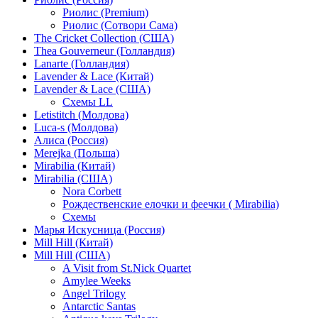
Риолис (Premium)
Риолис (Сотвори Сама)
The Cricket Collection (США)
Thea Gouverneur (Голландия)
Lanarte (Голландия)
Lavender & Lace (Китай)
Lavender & Lace (США)
Схемы LL
Letistitch (Молдова)
Luca-s (Молдова)
Алиса (Россия)
Merejka (Польша)
Mirabilia (Китай)
Mirabilia (США)
Nora Corbett
Рождественские елочки и феечки ( Mirabilia)
Схемы
Марья Искусница (Россия)
Mill Hill (Китай)
Mill Hill (США)
A Visit from St.Nick Quartet
Amylee Weeks
Angel Trilogy
Antarctic Santas