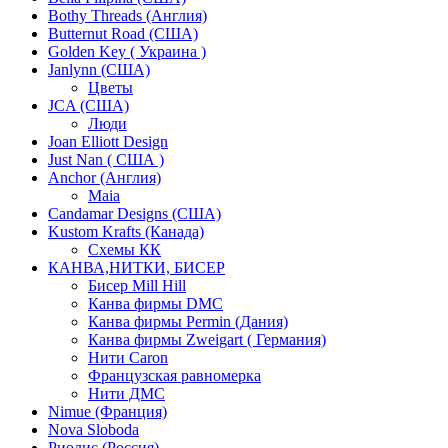
Bothy Threads (Англия)
Butternut Road (США)
Golden Key ( Украина )
Janlynn (США)
Цветы
JCA (США)
Люди
Joan Elliott Design
Just Nan ( США )
Anchor (Англия)
Maia
Candamar Designs (США)
Kustom Krafts (Канада)
Схемы КК
КАНВА,НИТКИ, БИСЕР
Бисер Mill Hill
Канва фирмы DMC
Канва фирмы Permin (Дания)
Канва фирмы Zweigart ( Германия)
Нити Caron
Французская равномерка
Нити ДМС
Nimue (Франция)
Nova Sloboda
Риолис (Россия)