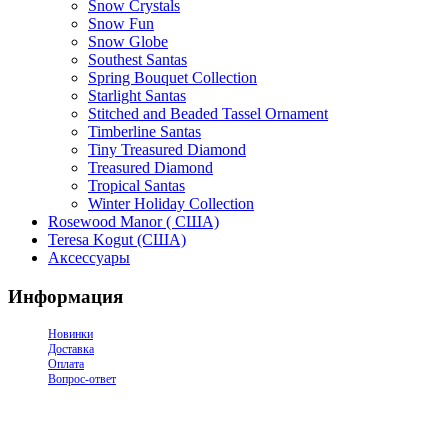
Snow Crystals
Snow Fun
Snow Globe
Southest Santas
Spring Bouquet Collection
Starlight Santas
Stitched and Beaded Tassel Ornament
Timberline Santas
Tiny Treasured Diamond
Treasured Diamond
Tropical Santas
Winter Holiday Collection
Rosewood Manor ( США)
Teresa Kogut (США)
Аксессуары
Информация
Новинки
Доставка
Оплата
Вопрос-ответ