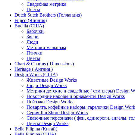
Свадебная метрика
Цветы
Dutch Stitch Brothers (Голландия)
Fujico (Япония)
Bucilla (США)
Бабочки
Звери
Люди
Метрики малышам
Птички
Цветы
Chart & Charms ( Dimensions)
Heritage ( Англия )
Design Works (США)
Животные Design Works
Люди Design Works
Метрики детские и свадебные ( сэмплеры) Design W
Новогодние наборы и орнаменты Design Works
Пейзажи Design Works
Поварята, кофейные наборы, тарелочки Design Work
Серия Jim Shore Design Works
Сказочные персонажи ( феи, единороги, ангелы, гол
Цветы Design Works
Bella Filipina (Китай)
Bella Filipina (США)