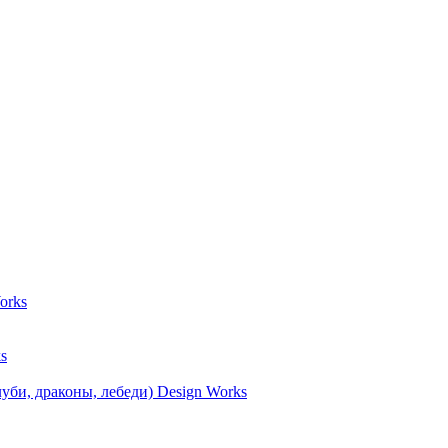
orks
s
уби, драконы, лебеди) Design Works