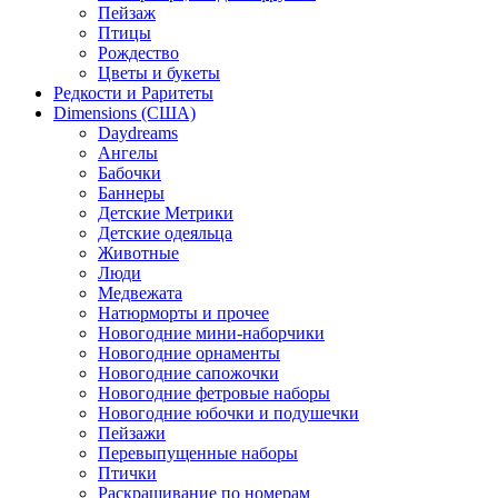
Пейзаж
Птицы
Рождество
Цветы и букеты
Редкости и Раритеты
Dimensions (США)
Daydreams
Ангелы
Бабочки
Баннеры
Детские Метрики
Детские одеяльца
Животные
Люди
Медвежата
Натюрморты и прочее
Новогодние мини-наборчики
Новогодние орнаменты
Новогодние сапожочки
Новогодние фетровые наборы
Новогодние юбочки и подушечки
Пейзажи
Перевыпущенные наборы
Птички
Раскрашивание по номерам