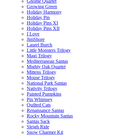
Gnome Quartet
Growing Green
Holiday Harmony
Holiday Pin
Holiday Pins XI
Holiday Pins XII
I Love
JimShore
Laurel Burch
Little Monsters Trilogy
Magi Trilogy
Mediterranean Santas
Mighty Oak Quartet
Mittens Trilogy
Mouse Trilogy
National Park Santas
Nativity Trilogy
Painted Pumpkins
Pin Whimsey
Quilted Cats
Renaissance Santas
Rocky Mountain Santas
Santas Sack
Sleigh Ride
Snow Charmer Kit