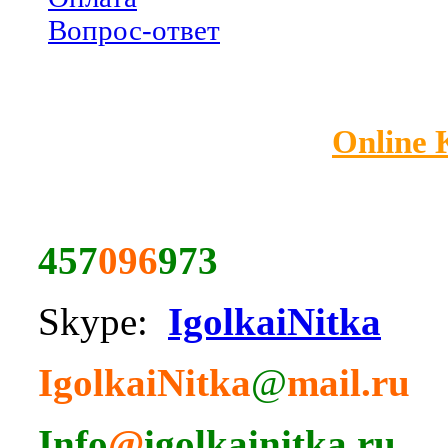
Вопрос-ответ
Online
457
096
973
Skype:
IgolkaiNitka
IgolkaiNitka
@
mail.ru
Info
@
igolkainitka.ru