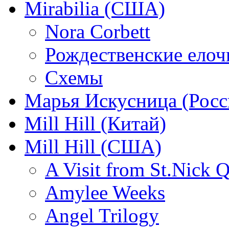
Mirabilia (США)
Nora Corbett
Рождественские елочк
Схемы
Марья Искусница (Росс
Mill Hill (Китай)
Mill Hill (США)
A Visit from St.Nick Q
Amylee Weeks
Angel Trilogy