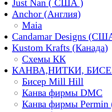
Just Nan ( США )
Anchor (Англия)
Maia
Candamar Designs (СШ
Kustom Krafts (Канада)
Схемы КК
КАНВА,НИТКИ, БИСЕ
Бисер Mill Hill
Канва фирмы DMC
Канва фирмы Permin 