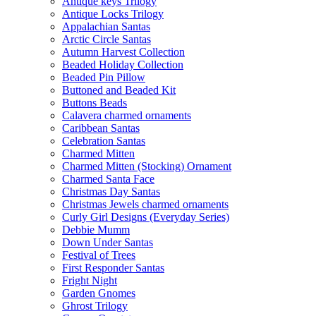
Antique keys Trilogy
Antique Locks Trilogy
Appalachian Santas
Arctic Circle Santas
Autumn Harvest Collection
Beaded Holiday Collection
Beaded Pin Pillow
Buttoned and Beaded Kit
Buttons Beads
Calavera charmed ornaments
Caribbean Santas
Celebration Santas
Charmed Mitten
Charmed Mitten (Stocking) Ornament
Charmed Santa Face
Christmas Day Santas
Christmas Jewels charmed ornaments
Curly Girl Designs (Everyday Series)
Debbie Mumm
Down Under Santas
Festival of Trees
First Responder Santas
Fright Night
Garden Gnomes
Ghrost Trilogy