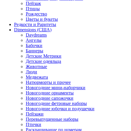
Пейзаж
Птицы
Рождество
Цветы и букеты
Редкости и Раритеты
Dimensions (США)
Daydreams
Ангелы
Бабочки
Баннеры
Детские Метрики
Детские одеяльца
Животные
Люди
Медвежата
Натюрморты и прочее
Новогодние мини-наборчики
Новогодние орнаменты
Новогодние сапожочки
Новогодние фетровые наборы
Новогодние юбочки и подушечки
Пейзажи
Перевыпущенные наборы
Птички
Раскрашивание по номерам