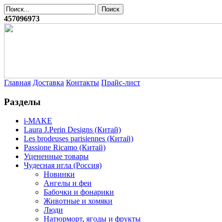
457096973
Главная
Доставка
Контакты
Прайс-лист
Разделы
i-MAKE
Laura J.Perin Designs (Китай)
Les brodeuses parisiennes (Китай)
Passione Ricamo (Китай)
Уцененные товары
Чудесная игла (Россия)
Новинки
Ангелы и феи
Бабочки и фонарики
Животные и хомяки
Люди
Натюрморт, ягоды и фрукты