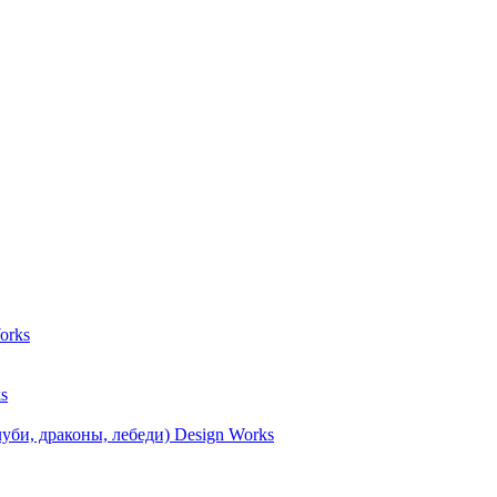
orks
s
уби, драконы, лебеди) Design Works