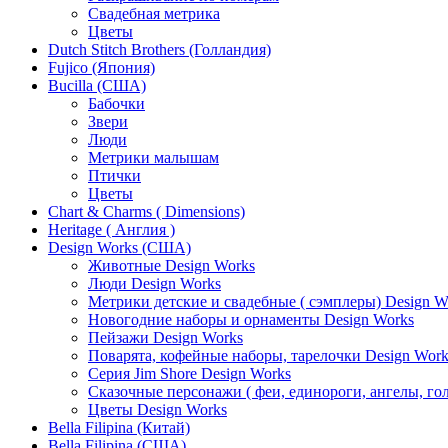
Свадебная метрика
Цветы
Dutch Stitch Brothers (Голландия)
Fujico (Япония)
Bucilla (США)
Бабочки
Звери
Люди
Метрики малышам
Птички
Цветы
Chart & Charms ( Dimensions)
Heritage ( Англия )
Design Works (США)
Животные Design Works
Люди Design Works
Метрики детские и свадебные ( сэмплеры) Design W
Новогодние наборы и орнаменты Design Works
Пейзажи Design Works
Поварята, кофейные наборы, тарелочки Design Work
Серия Jim Shore Design Works
Сказочные персонажи ( феи, единороги, ангелы, гол
Цветы Design Works
Bella Filipina (Китай)
Bella Filipina (США)