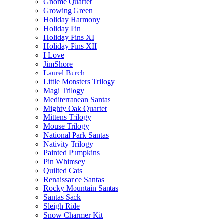
Gnome Quartet
Growing Green
Holiday Harmony
Holiday Pin
Holiday Pins XI
Holiday Pins XII
I Love
JimShore
Laurel Burch
Little Monsters Trilogy
Magi Trilogy
Mediterranean Santas
Mighty Oak Quartet
Mittens Trilogy
Mouse Trilogy
National Park Santas
Nativity Trilogy
Painted Pumpkins
Pin Whimsey
Quilted Cats
Renaissance Santas
Rocky Mountain Santas
Santas Sack
Sleigh Ride
Snow Charmer Kit