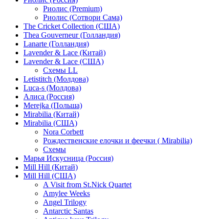
Риолис (Premium)
Риолис (Сотвори Сама)
The Cricket Collection (США)
Thea Gouverneur (Голландия)
Lanarte (Голландия)
Lavender & Lace (Китай)
Lavender & Lace (США)
Схемы LL
Letistitch (Молдова)
Luca-s (Молдова)
Алиса (Россия)
Merejka (Польша)
Mirabilia (Китай)
Mirabilia (США)
Nora Corbett
Рождественские елочки и феечки ( Mirabilia)
Схемы
Марья Искусница (Россия)
Mill Hill (Китай)
Mill Hill (США)
A Visit from St.Nick Quartet
Amylee Weeks
Angel Trilogy
Antarctic Santas