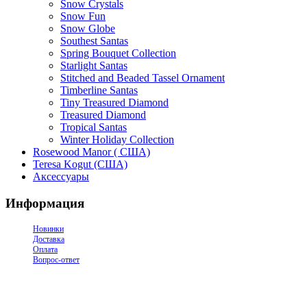
Snow Crystals
Snow Fun
Snow Globe
Southest Santas
Spring Bouquet Collection
Starlight Santas
Stitched and Beaded Tassel Ornament
Timberline Santas
Tiny Treasured Diamond
Treasured Diamond
Tropical Santas
Winter Holiday Collection
Rosewood Manor ( США)
Teresa Kogut (США)
Аксессуары
Информация
Новинки
Доставка
Оплата
Вопрос-ответ