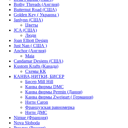
Bothy Threads (Англия)
Butternut Road (США)
Golden Key ( Украина )
Janlynn (США)
Цветы
JCA (США)
Люди
Joan Elliott Design
Just Nan ( США )
Anchor (Англия)
Maia
Candamar Designs (США)
Kustom Krafts (Канада)
Схемы КК
КАНВА,НИТКИ, БИСЕР
Бисер Mill Hill
Канва фирмы DMC
Канва фирмы Permin (Дания)
Канва фирмы Zweigart ( Германия)
Нити Caron
Французская равномерка
Нити ДМС
Nimue (Франция)
Nova Sloboda
Риолис (Россия)