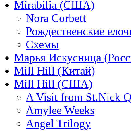
Mirabilia (США)
Nora Corbett
Рождественские елочк
Схемы
Марья Искусница (Росс
Mill Hill (Китай)
Mill Hill (США)
A Visit from St.Nick Q
Amylee Weeks
Angel Trilogy