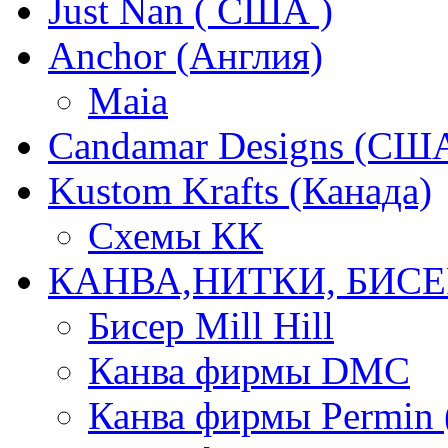
Just Nan ( США )
Anchor (Англия)
Maia
Candamar Designs (СШ
Kustom Krafts (Канада)
Схемы КК
КАНВА,НИТКИ, БИСЕ
Бисер Mill Hill
Канва фирмы DMC
Канва фирмы Permin 