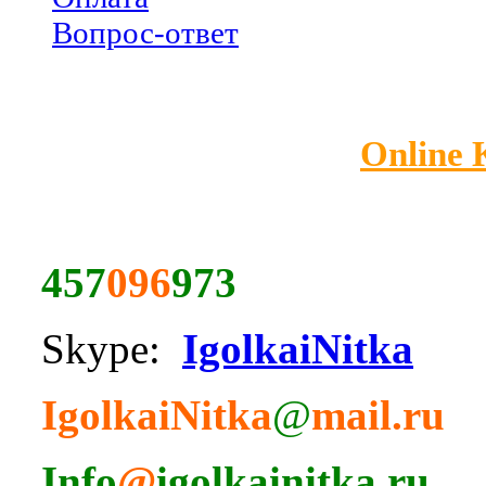
Вопрос-ответ
Online
457
096
973
Skype:
IgolkaiNitka
IgolkaiNitka
@
mail.ru
Info
@
igolkainitka.ru