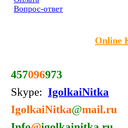
Вопрос-ответ
Online
457
096
973
Skype:
IgolkaiNitka
IgolkaiNitka
@
mail.ru
Info
@
igolkainitka.ru