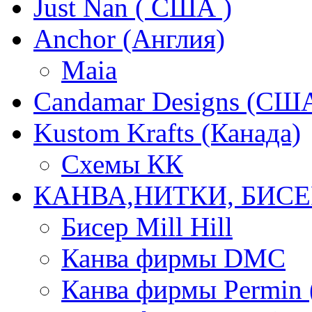
Just Nan ( США )
Anchor (Англия)
Maia
Candamar Designs (СШ
Kustom Krafts (Канада)
Схемы КК
КАНВА,НИТКИ, БИСЕ
Бисер Mill Hill
Канва фирмы DMC
Канва фирмы Permin 