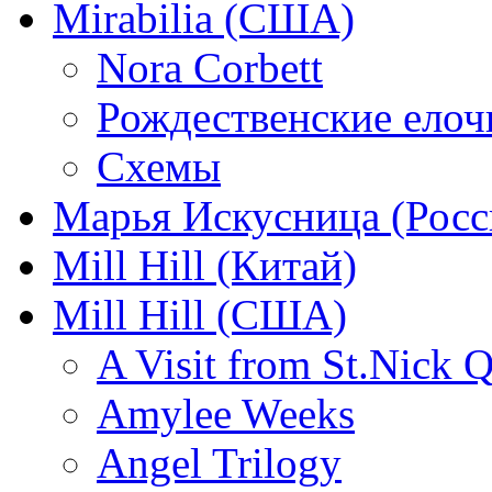
Mirabilia (США)
Nora Corbett
Рождественские елочк
Схемы
Марья Искусница (Росс
Mill Hill (Китай)
Mill Hill (США)
A Visit from St.Nick Q
Amylee Weeks
Angel Trilogy