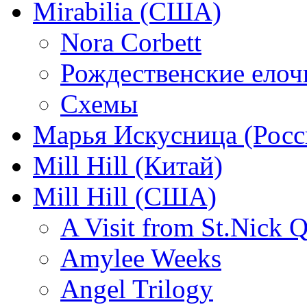
Mirabilia (США)
Nora Corbett
Рождественские елочк
Схемы
Марья Искусница (Росс
Mill Hill (Китай)
Mill Hill (США)
A Visit from St.Nick Q
Amylee Weeks
Angel Trilogy