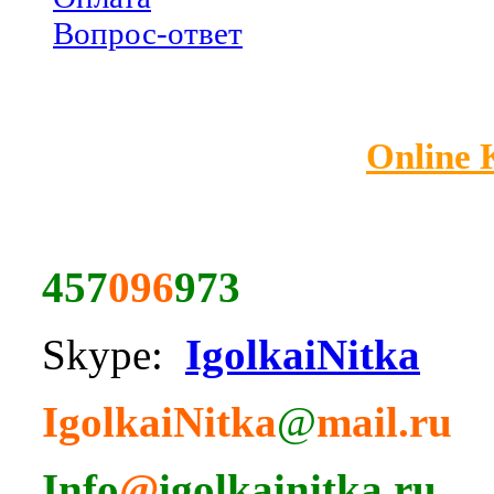
Вопрос-ответ
Online
457
096
973
Skype:
IgolkaiNitka
IgolkaiNitka
@
mail.ru
Info
@
igolkainitka.ru