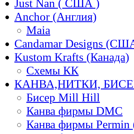
Just Nan ( США )
Anchor (Англия)
Maia
Candamar Designs (СШ
Kustom Krafts (Канада)
Схемы КК
КАНВА,НИТКИ, БИСЕ
Бисер Mill Hill
Канва фирмы DMC
Канва фирмы Permin 