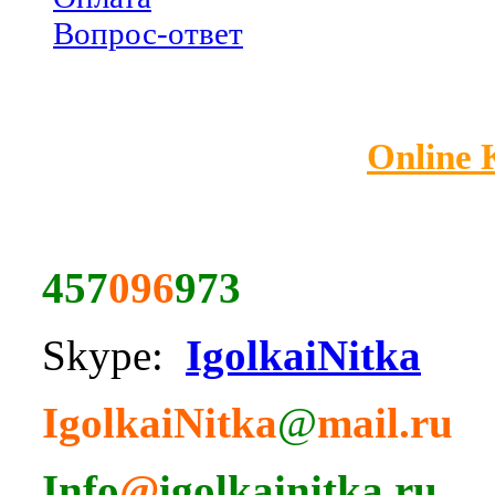
Вопрос-ответ
Online
457
096
973
Skype:
IgolkaiNitka
IgolkaiNitka
@
mail.ru
Info
@
igolkainitka.ru