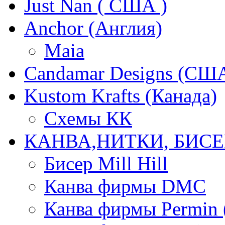
Just Nan ( США )
Anchor (Англия)
Maia
Candamar Designs (СШ
Kustom Krafts (Канада)
Схемы КК
КАНВА,НИТКИ, БИСЕ
Бисер Mill Hill
Канва фирмы DMC
Канва фирмы Permin 