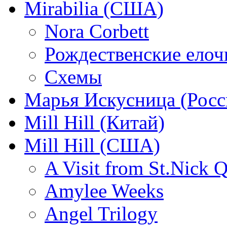
Mirabilia (США)
Nora Corbett
Рождественские елочк
Схемы
Марья Искусница (Росс
Mill Hill (Китай)
Mill Hill (США)
A Visit from St.Nick Q
Amylee Weeks
Angel Trilogy