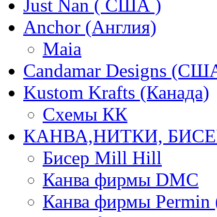
Just Nan ( США )
Anchor (Англия)
Maia
Candamar Designs (СШ
Kustom Krafts (Канада)
Схемы КК
КАНВА,НИТКИ, БИСЕ
Бисер Mill Hill
Канва фирмы DMC
Канва фирмы Permin 