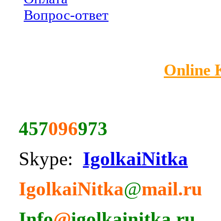
Вопрос-ответ
Online
457
096
973
Skype:
IgolkaiNitka
IgolkaiNitka
@
mail.ru
Info
@
igolkainitka.ru