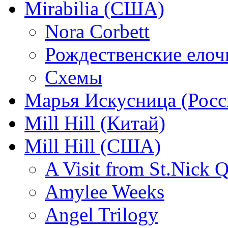
Mirabilia (США)
Nora Corbett
Рождественские елочк
Схемы
Марья Искусница (Росс
Mill Hill (Китай)
Mill Hill (США)
A Visit from St.Nick Q
Amylee Weeks
Angel Trilogy