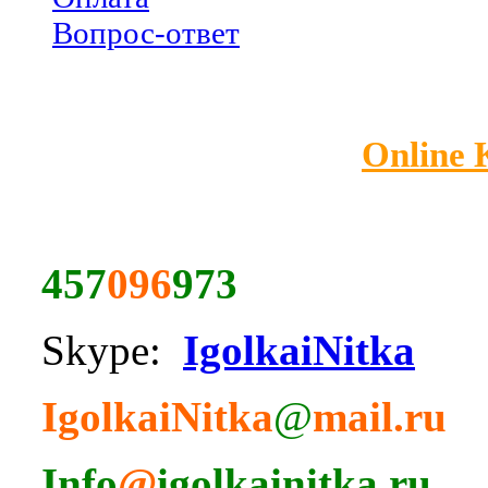
Вопрос-ответ
Online
457
096
973
Skype:
IgolkaiNitka
IgolkaiNitka
@
mail.ru
Info
@
igolkainitka.ru