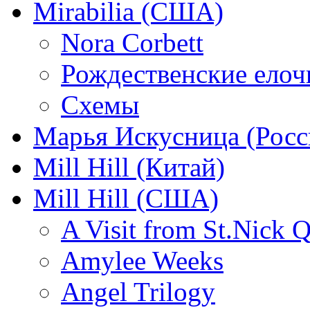
Mirabilia (США)
Nora Corbett
Рождественские елочк
Схемы
Марья Искусница (Росс
Mill Hill (Китай)
Mill Hill (США)
A Visit from St.Nick Q
Amylee Weeks
Angel Trilogy