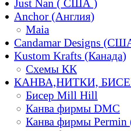
Just Nan ( США )
Anchor (Англия)
Maia
Candamar Designs (СШ
Kustom Krafts (Канада)
Схемы КК
КАНВА,НИТКИ, БИСЕ
Бисер Mill Hill
Канва фирмы DMC
Канва фирмы Permin 