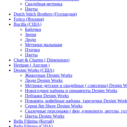
Свадебная метрика
Цветы
Dutch Stitch Brothers (Голландия)
Fujico (Япония)
Bucilla (США)
Бабочки
Звери
Люди
Метрики малышам
Птички
Цветы
Chart & Charms ( Dimensions)
Heritage ( Англия )
Design Works (США)
Животные Design Works
Люди Design Works
Метрики детские и свадебные ( сэмплеры) Design W
Новогодние наборы и орнаменты Design Works
Пейзажи Design Works
Поварята, кофейные наборы, тарелочки Design Work
Серия Jim Shore Design Works
Сказочные персонажи ( феи, единороги, ангелы, гол
Цветы Design Works
Bella Filipina (Китай)
Bella Filipina (США)