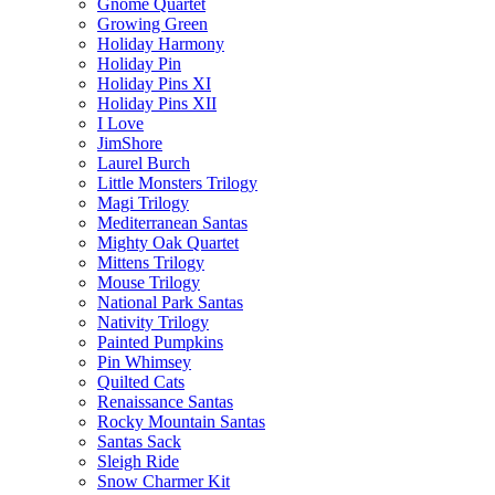
Gnome Quartet
Growing Green
Holiday Harmony
Holiday Pin
Holiday Pins XI
Holiday Pins XII
I Love
JimShore
Laurel Burch
Little Monsters Trilogy
Magi Trilogy
Mediterranean Santas
Mighty Oak Quartet
Mittens Trilogy
Mouse Trilogy
National Park Santas
Nativity Trilogy
Painted Pumpkins
Pin Whimsey
Quilted Cats
Renaissance Santas
Rocky Mountain Santas
Santas Sack
Sleigh Ride
Snow Charmer Kit