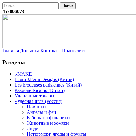
457096973
Главная
Доставка
Контакты
Прайс-лист
Разделы
i-MAKE
Laura J.Perin Designs (Китай)
Les brodeuses parisiennes (Китай)
Passione Ricamo (Китай)
Уцененные товары
Чудесная игла (Россия)
Новинки
Ангелы и феи
Бабочки и фонарики
Животные и хомяки
Люди
Натюрморт, ягоды и фрукты