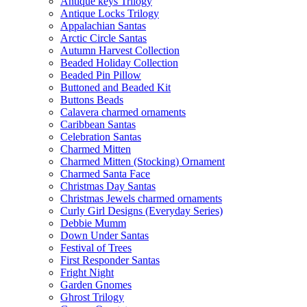
Antique keys Trilogy
Antique Locks Trilogy
Appalachian Santas
Arctic Circle Santas
Autumn Harvest Collection
Beaded Holiday Collection
Beaded Pin Pillow
Buttoned and Beaded Kit
Buttons Beads
Calavera charmed ornaments
Caribbean Santas
Celebration Santas
Charmed Mitten
Charmed Mitten (Stocking) Ornament
Charmed Santa Face
Christmas Day Santas
Christmas Jewels charmed ornaments
Curly Girl Designs (Everyday Series)
Debbie Mumm
Down Under Santas
Festival of Trees
First Responder Santas
Fright Night
Garden Gnomes
Ghrost Trilogy