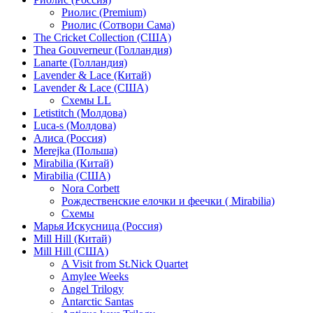
Риолис (Premium)
Риолис (Сотвори Сама)
The Cricket Collection (США)
Thea Gouverneur (Голландия)
Lanarte (Голландия)
Lavender & Lace (Китай)
Lavender & Lace (США)
Схемы LL
Letistitch (Молдова)
Luca-s (Молдова)
Алиса (Россия)
Merejka (Польша)
Mirabilia (Китай)
Mirabilia (США)
Nora Corbett
Рождественские елочки и феечки ( Mirabilia)
Схемы
Марья Искусница (Россия)
Mill Hill (Китай)
Mill Hill (США)
A Visit from St.Nick Quartet
Amylee Weeks
Angel Trilogy
Antarctic Santas