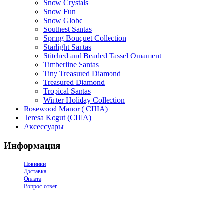
Snow Crystals
Snow Fun
Snow Globe
Southest Santas
Spring Bouquet Collection
Starlight Santas
Stitched and Beaded Tassel Ornament
Timberline Santas
Tiny Treasured Diamond
Treasured Diamond
Tropical Santas
Winter Holiday Collection
Rosewood Manor ( США)
Teresa Kogut (США)
Аксессуары
Информация
Новинки
Доставка
Оплата
Вопрос-ответ