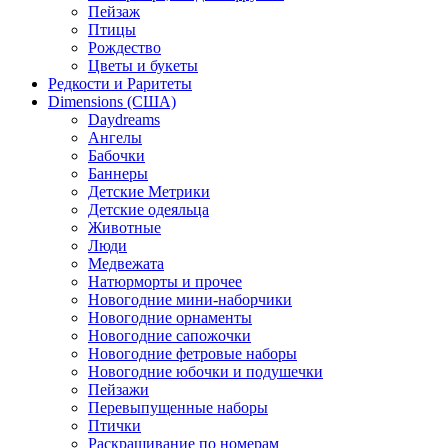
Пейзаж
Птицы
Рождество
Цветы и букеты
Редкости и Раритеты
Dimensions (США)
Daydreams
Ангелы
Бабочки
Баннеры
Детские Метрики
Детские одеяльца
Животные
Люди
Медвежата
Натюрморты и прочее
Новогодние мини-наборчики
Новогодние орнаменты
Новогодние сапожочки
Новогодние фетровые наборы
Новогодние юбочки и подушечки
Пейзажи
Перевыпущенные наборы
Птички
Раскрашивание по номерам