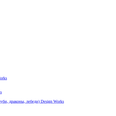
orks
s
уби, драконы, лебеди) Design Works