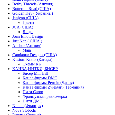
Bothy Threads (Англия)
Butternut Road (США)
Golden Key ( Украина )
Janlynn (США)
Цветы
JCA (США)
Люди
Joan Elliott Design
Just Nan ( США )
Anchor (Англия)
Maia
Candamar Designs (США)
Kustom Krafts (Канада)
Схемы КК
КАНВА,НИТКИ, БИСЕР
Бисер Mill Hill
Канва фирмы DMC
Канва фирмы Permin (Дания)
Канва фирмы Zweigart ( Германия)
Нити Caron
Французская равномерка
Нити ДМС
Nimue (Франция)
Nova Sloboda
Риолис (Россия)