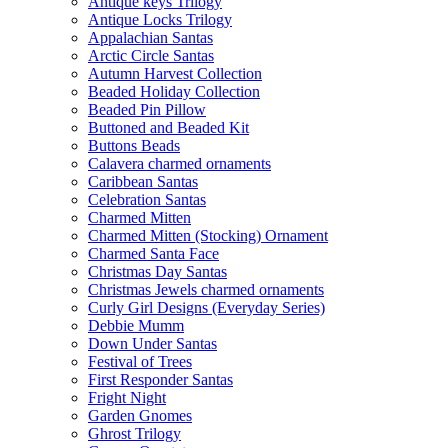
Antique keys Trilogy
Antique Locks Trilogy
Appalachian Santas
Arctic Circle Santas
Autumn Harvest Collection
Beaded Holiday Collection
Beaded Pin Pillow
Buttoned and Beaded Kit
Buttons Beads
Calavera charmed ornaments
Caribbean Santas
Celebration Santas
Charmed Mitten
Charmed Mitten (Stocking) Ornament
Charmed Santa Face
Christmas Day Santas
Christmas Jewels charmed ornaments
Curly Girl Designs (Everyday Series)
Debbie Mumm
Down Under Santas
Festival of Trees
First Responder Santas
Fright Night
Garden Gnomes
Ghrost Trilogy