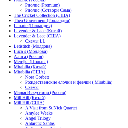
Риолис (Premium)
Риолис (Сотвори Сама)
The Cricket Collection (США)
Thea Gouverneur (Голландия)
Lanarte (Голландия)
Lavender & Lace (Китай)
Lavender & Lace (США)
Схемы LL
Letistitch (Молдова)
Luca-s (Молдова)
Алиса (Россия)
Merejka (Польша)
Mirabilia (Китай)
Mirabilia (США)
Nora Corbett
Рождественские елочки и феечки ( Mirabilia)
Схемы
Марья Искусница (Россия)
Mill Hill (Китай)
Mill Hill (США)
A Visit from St.Nick Quartet
Amylee Weeks
Angel Trilogy
Antarctic Santas