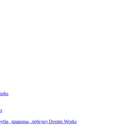
orks
s
уби, драконы, лебеди) Design Works