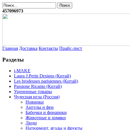
457096973
Главная
Доставка
Контакты
Прайс-лист
Разделы
i-MAKE
Laura J.Perin Designs (Китай)
Les brodeuses parisiennes (Китай)
Passione Ricamo (Китай)
Уцененные товары
Чудесная игла (Россия)
Новинки
Ангелы и феи
Бабочки и фонарики
Животные и хомяки
Люди
Натюрморт, ягоды и фрукты