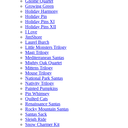
Gnome Quartet
Growing Green
Holiday Harmony
Holiday Pin
Holiday Pins XI
Holiday Pins XII
I Love
JimShore
Laurel Burch
Little Monsters Trilogy
Magi Trilogy
Mediterranean Santas
Mighty Oak Quartet
Mittens Trilogy
Mouse Trilogy
National Park Santas
Nativity Trilogy
Painted Pumpkins
Pin Whimsey
Quilted Cats
Renaissance Santas
Rocky Mountain Santas
Santas Sack
Sleigh Ride
Snow Charmer Kit