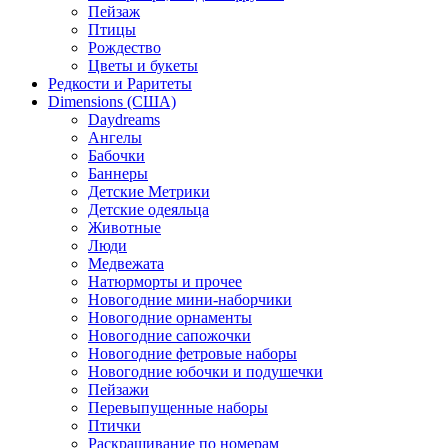
Пейзаж
Птицы
Рождество
Цветы и букеты
Редкости и Раритеты
Dimensions (США)
Daydreams
Ангелы
Бабочки
Баннеры
Детские Метрики
Детские одеяльца
Животные
Люди
Медвежата
Натюрморты и прочее
Новогодние мини-наборчики
Новогодние орнаменты
Новогодние сапожочки
Новогодние фетровые наборы
Новогодние юбочки и подушечки
Пейзажи
Перевыпущенные наборы
Птички
Раскрашивание по номерам