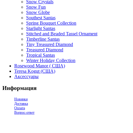
Snow Crystals
Snow Fun
Snow Globe
Southest Santas
Spring Bouquet Collection
Starlight Santas
Stitched and Beaded Tassel Ornament
Timberline Santas
Tiny Treasured Diamond
Treasured Diamond
Tropical Santas
Winter Holiday Collection
Rosewood Manor ( США)
Teresa Kogut (США)
Аксессуары
Информация
Новинки
Доставка
Оплата
Вопрос-ответ