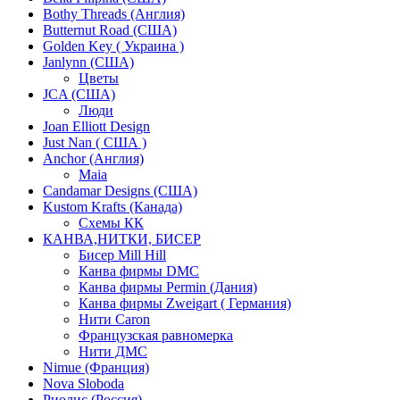
Bothy Threads (Англия)
Butternut Road (США)
Golden Key ( Украина )
Janlynn (США)
Цветы
JCA (США)
Люди
Joan Elliott Design
Just Nan ( США )
Anchor (Англия)
Maia
Candamar Designs (США)
Kustom Krafts (Канада)
Схемы КК
КАНВА,НИТКИ, БИСЕР
Бисер Mill Hill
Канва фирмы DMC
Канва фирмы Permin (Дания)
Канва фирмы Zweigart ( Германия)
Нити Caron
Французская равномерка
Нити ДМС
Nimue (Франция)
Nova Sloboda
Риолис (Россия)