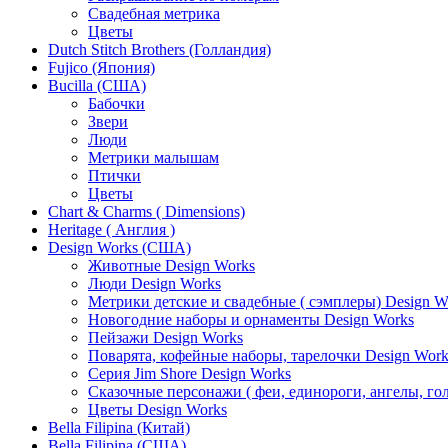
Свадебная метрика
Цветы
Dutch Stitch Brothers (Голландия)
Fujico (Япония)
Bucilla (США)
Бабочки
Звери
Люди
Метрики малышам
Птички
Цветы
Chart & Charms ( Dimensions)
Heritage ( Англия )
Design Works (США)
Животные Design Works
Люди Design Works
Метрики детские и свадебные ( сэмплеры) Design W
Новогодние наборы и орнаменты Design Works
Пейзажи Design Works
Поварята, кофейные наборы, тарелочки Design Work
Серия Jim Shore Design Works
Сказочные персонажи ( феи, единороги, ангелы, гол
Цветы Design Works
Bella Filipina (Китай)
Bella Filipina (США)