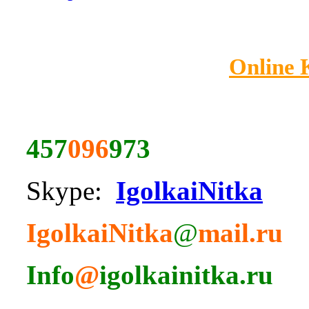
Online
457
096
973
Skype:
IgolkaiNitka
IgolkaiNitka
@
mail.ru
Info
@
igolkainitka.ru