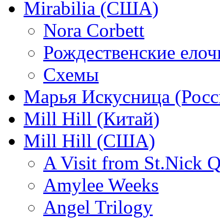
Mirabilia (США)
Nora Corbett
Рождественские елочк
Схемы
Марья Искусница (Росс
Mill Hill (Китай)
Mill Hill (США)
A Visit from St.Nick Q
Amylee Weeks
Angel Trilogy