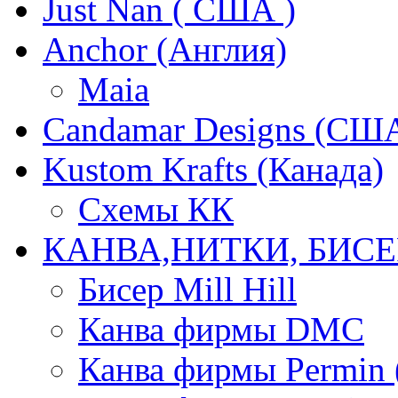
Just Nan ( США )
Anchor (Англия)
Maia
Candamar Designs (СШ
Kustom Krafts (Канада)
Схемы КК
КАНВА,НИТКИ, БИСЕ
Бисер Mill Hill
Канва фирмы DMC
Канва фирмы Permin 