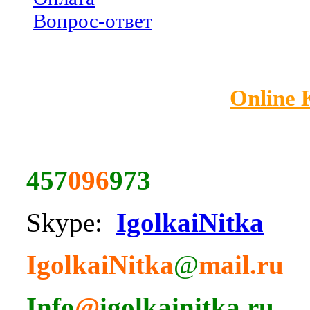
Вопрос-ответ
Online
457
096
973
Skype:
IgolkaiNitka
IgolkaiNitka
@
mail.ru
Info
@
igolkainitka.ru