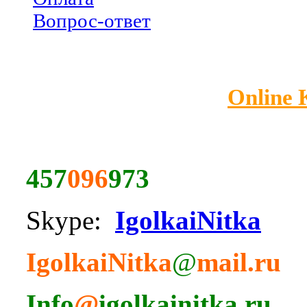
Вопрос-ответ
Online
457
096
973
Skype:
IgolkaiNitka
IgolkaiNitka
@
mail.ru
Info
@
igolkainitka.ru