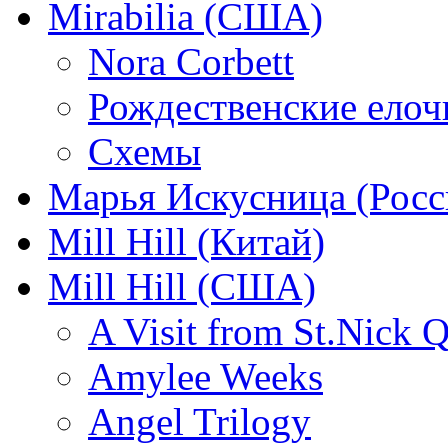
Mirabilia (США)
Nora Corbett
Рождественские елочк
Схемы
Марья Искусница (Росс
Mill Hill (Китай)
Mill Hill (США)
A Visit from St.Nick Q
Amylee Weeks
Angel Trilogy