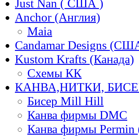
Just Nan ( США )
Anchor (Англия)
Maia
Candamar Designs (СШ
Kustom Krafts (Канада)
Схемы КК
КАНВА,НИТКИ, БИСЕ
Бисер Mill Hill
Канва фирмы DMC
Канва фирмы Permin 