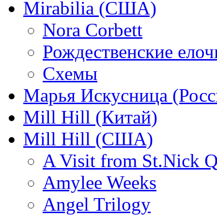
Mirabilia (США)
Nora Corbett
Рождественские елочк
Схемы
Марья Искусница (Росс
Mill Hill (Китай)
Mill Hill (США)
A Visit from St.Nick Q
Amylee Weeks
Angel Trilogy