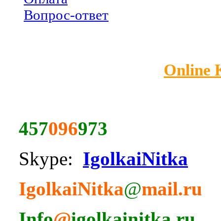
Вопрос-ответ
Online
457
096
973
Skype:
IgolkaiNitka
IgolkaiNitka
@
mail.ru
Info
@
igolkainitka.ru