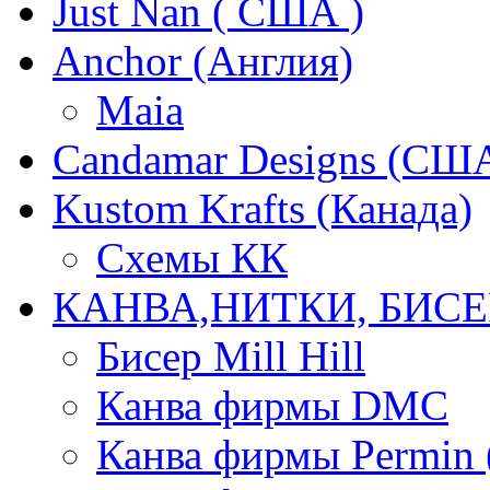
Just Nan ( США )
Anchor (Англия)
Maia
Candamar Designs (СШ
Kustom Krafts (Канада)
Схемы КК
КАНВА,НИТКИ, БИСЕ
Бисер Mill Hill
Канва фирмы DMC
Канва фирмы Permin 