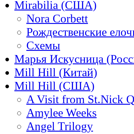
Mirabilia (США)
Nora Corbett
Рождественские елочк
Схемы
Марья Искусница (Росс
Mill Hill (Китай)
Mill Hill (США)
A Visit from St.Nick Q
Amylee Weeks
Angel Trilogy