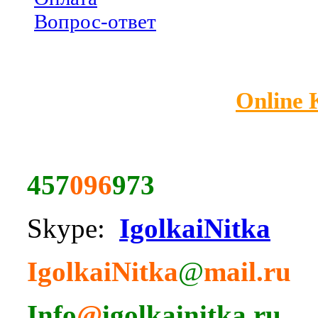
Вопрос-ответ
Online
457
096
973
Skype:
IgolkaiNitka
IgolkaiNitka
@
mail.ru
Info
@
igolkainitka.ru