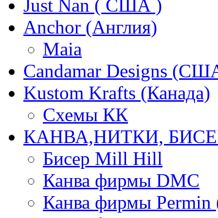
Just Nan ( США )
Anchor (Англия)
Maia
Candamar Designs (СШ
Kustom Krafts (Канада)
Схемы КК
КАНВА,НИТКИ, БИСЕ
Бисер Mill Hill
Канва фирмы DMC
Канва фирмы Permin 