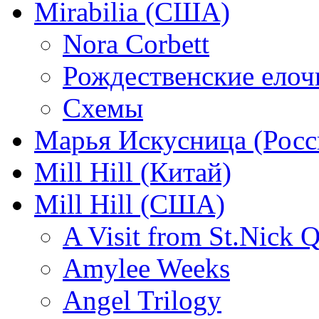
Mirabilia (США)
Nora Corbett
Рождественские елочк
Схемы
Марья Искусница (Росс
Mill Hill (Китай)
Mill Hill (США)
A Visit from St.Nick Q
Amylee Weeks
Angel Trilogy