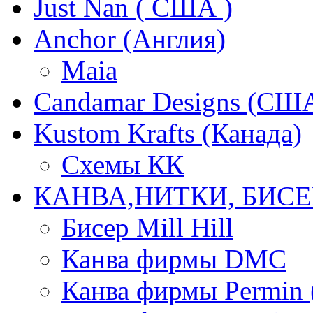
Just Nan ( США )
Anchor (Англия)
Maia
Candamar Designs (СШ
Kustom Krafts (Канада)
Схемы КК
КАНВА,НИТКИ, БИСЕ
Бисер Mill Hill
Канва фирмы DMC
Канва фирмы Permin 