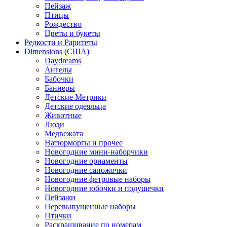
Пейзаж
Птицы
Рождество
Цветы и букеты
Редкости и Раритеты
Dimensions (США)
Daydreams
Ангелы
Бабочки
Баннеры
Детские Метрики
Детские одеяльца
Животные
Люди
Медвежата
Натюрморты и прочее
Новогодние мини-наборчики
Новогодние орнаменты
Новогодние сапожочки
Новогодние фетровые наборы
Новогодние юбочки и подушечки
Пейзажи
Перевыпущенные наборы
Птички
Раскрашивание по номерам