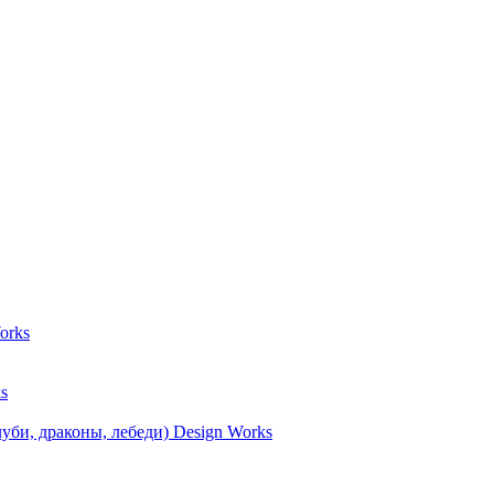
orks
s
уби, драконы, лебеди) Design Works