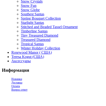
Snow Crystals
Snow Fun
Snow Globe
Southest Santas
Spring Bouquet Collection
Starlight Santas
Stitched and Beaded Tassel Ornament
Timberline Santas
Tiny Treasured Diamond
Treasured Diamond
Tropical Santas
Winter Holiday Collection
Rosewood Manor ( США)
Teresa Kogut (США)
Аксессуары
Информация
Новинки
Доставка
Оплата
Вопрос-ответ