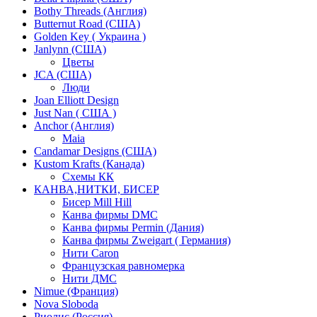
Bothy Threads (Англия)
Butternut Road (США)
Golden Key ( Украина )
Janlynn (США)
Цветы
JCA (США)
Люди
Joan Elliott Design
Just Nan ( США )
Anchor (Англия)
Maia
Candamar Designs (США)
Kustom Krafts (Канада)
Схемы КК
КАНВА,НИТКИ, БИСЕР
Бисер Mill Hill
Канва фирмы DMC
Канва фирмы Permin (Дания)
Канва фирмы Zweigart ( Германия)
Нити Caron
Французская равномерка
Нити ДМС
Nimue (Франция)
Nova Sloboda
Риолис (Россия)