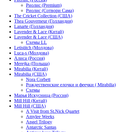
Риолис (Premium)
Риолис (Сотвори Сама)
The Cricket Collection (США)
Thea Gouverneur (Голландия)
Lanarte (Голландия)
Lavender & Lace (Китай)
Lavender & Lace (США)
Схемы LL
Letistitch (Молдова)
Luca-s (Молдова)
Алиса (Россия)
Merejka (Польша)
Mirabilia (Китай)
Mirabilia (США)
Nora Corbett
Рождественские елочки и феечки ( Mirabilia)
Схемы
Марья Искусница (Россия)
Mill Hill (Китай)
Mill Hill (США)
A Visit from St.Nick Quartet
Amylee Weeks
Angel Trilogy
Antarctic Santas