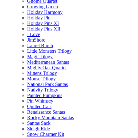
Gnome Quartet
Growing Green
Holiday Harmony
Holiday Pin
Holiday Pins XI
Holiday Pins XII
I Love
JimShore
Laurel Burch
Little Monsters Trilogy
Magi Trilogy
Mediterranean Santas
Mighty Oak Quartet
Mittens Trilogy
Mouse Trilogy
National Park Santas
Nativity Trilogy
Painted Pumpkins
Pin Whimsey
Quilted Cats
Renaissance Santas
Rocky Mountain Santas
Santas Sack
Sleigh Ride
Snow Charmer Kit