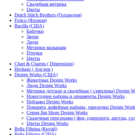
Свадебная метрика
Цветы
Dutch Stitch Brothers (Голландия)
Fujico (Япония)
Bucilla (США)
Бабочки
Звери
Люди
Метрики малышам
Птички
Цветы
Chart & Charms ( Dimensions)
Heritage ( Англия )
Design Works (США)
Животные Design Works
Люди Design Works
Метрики детские и свадебные ( сэмплеры) Design W
Новогодние наборы и орнаменты Design Works
Пейзажи Design Works
Поварята, кофейные наборы, тарелочки Design Work
Серия Jim Shore Design Works
Сказочные персонажи ( феи, единороги, ангелы, гол
Цветы Design Works
Bella Filipina (Китай)
Bella Filipina (США)