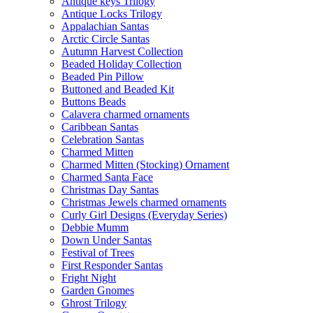
Antique keys Trilogy
Antique Locks Trilogy
Appalachian Santas
Arctic Circle Santas
Autumn Harvest Collection
Beaded Holiday Collection
Beaded Pin Pillow
Buttoned and Beaded Kit
Buttons Beads
Calavera charmed ornaments
Caribbean Santas
Celebration Santas
Charmed Mitten
Charmed Mitten (Stocking) Ornament
Charmed Santa Face
Christmas Day Santas
Christmas Jewels charmed ornaments
Curly Girl Designs (Everyday Series)
Debbie Mumm
Down Under Santas
Festival of Trees
First Responder Santas
Fright Night
Garden Gnomes
Ghrost Trilogy