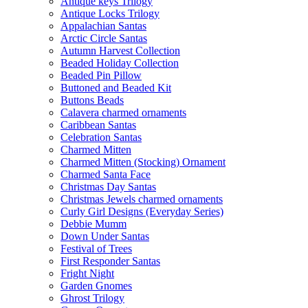
Antique keys Trilogy
Antique Locks Trilogy
Appalachian Santas
Arctic Circle Santas
Autumn Harvest Collection
Beaded Holiday Collection
Beaded Pin Pillow
Buttoned and Beaded Kit
Buttons Beads
Calavera charmed ornaments
Caribbean Santas
Celebration Santas
Charmed Mitten
Charmed Mitten (Stocking) Ornament
Charmed Santa Face
Christmas Day Santas
Christmas Jewels charmed ornaments
Curly Girl Designs (Everyday Series)
Debbie Mumm
Down Under Santas
Festival of Trees
First Responder Santas
Fright Night
Garden Gnomes
Ghrost Trilogy