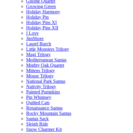
Gnome Quartet
Growing Green
Holiday Harmony
Holiday Pin
Holiday Pins XI
Holiday Pins XII
I Love
JimShore
Laurel Burch
Little Monsters Trilogy
Magi Trilogy
Mediterranean Santas
Mighty Oak Quartet
Mittens Trilogy
Mouse Trilogy
National Park Santas
Nativity Trilogy
Painted Pumpkins
Pin Whimsey
Quilted Cats
Renaissance Santas
Rocky Mountain Santas
Santas Sack
Sleigh Ride
Snow Charmer Kit