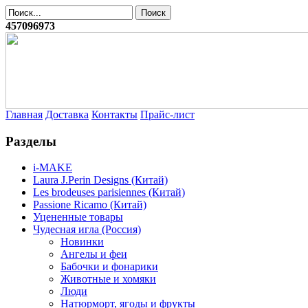
457096973
Главная
Доставка
Контакты
Прайс-лист
Разделы
i-MAKE
Laura J.Perin Designs (Китай)
Les brodeuses parisiennes (Китай)
Passione Ricamo (Китай)
Уцененные товары
Чудесная игла (Россия)
Новинки
Ангелы и феи
Бабочки и фонарики
Животные и хомяки
Люди
Натюрморт, ягоды и фрукты