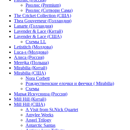
Риолис (Premium)
Риолис (Сотвори Сама)
The Cricket Collection (США)
Thea Gouverneur (Голландия)
Lanarte (Голландия)
Lavender & Lace (Китай)
Lavender & Lace (США)
Схемы LL
Letistitch (Молдова)
Luca-s (Молдова)
Алиса (Россия)
Merejka (Польша)
Mirabilia (Китай)
Mirabilia (США)
Nora Corbett
Рождественские елочки и феечки ( Mirabilia)
Схемы
Марья Искусница (Россия)
Mill Hill (Китай)
Mill Hill (США)
A Visit from St.Nick Quartet
Amylee Weeks
Angel Trilogy
Antarctic Santas