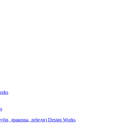
orks
s
уби, драконы, лебеди) Design Works