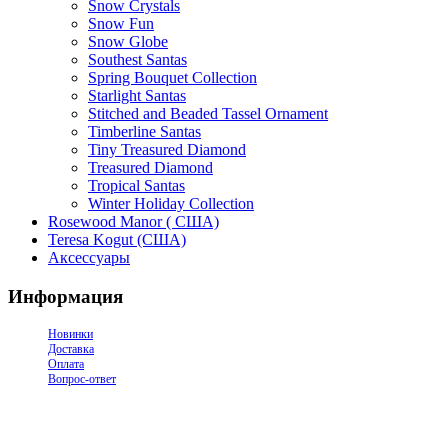
Snow Crystals
Snow Fun
Snow Globe
Southest Santas
Spring Bouquet Collection
Starlight Santas
Stitched and Beaded Tassel Ornament
Timberline Santas
Tiny Treasured Diamond
Treasured Diamond
Tropical Santas
Winter Holiday Collection
Rosewood Manor ( США)
Teresa Kogut (США)
Аксессуары
Информация
Новинки
Доставка
Оплата
Вопрос-ответ