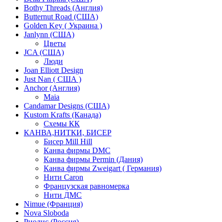
Bothy Threads (Англия)
Butternut Road (США)
Golden Key ( Украина )
Janlynn (США)
Цветы
JCA (США)
Люди
Joan Elliott Design
Just Nan ( США )
Anchor (Англия)
Maia
Candamar Designs (США)
Kustom Krafts (Канада)
Схемы КК
КАНВА,НИТКИ, БИСЕР
Бисер Mill Hill
Канва фирмы DMC
Канва фирмы Permin (Дания)
Канва фирмы Zweigart ( Германия)
Нити Caron
Французская равномерка
Нити ДМС
Nimue (Франция)
Nova Sloboda
Риолис (Россия)