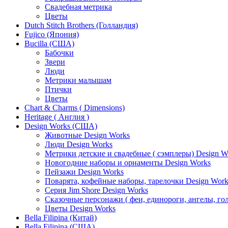
Свадебная метрика
Цветы
Dutch Stitch Brothers (Голландия)
Fujico (Япония)
Bucilla (США)
Бабочки
Звери
Люди
Метрики малышам
Птички
Цветы
Chart & Charms ( Dimensions)
Heritage ( Англия )
Design Works (США)
Животные Design Works
Люди Design Works
Метрики детские и свадебные ( сэмплеры) Design W
Новогодние наборы и орнаменты Design Works
Пейзажи Design Works
Поварята, кофейные наборы, тарелочки Design Work
Серия Jim Shore Design Works
Сказочные персонажи ( феи, единороги, ангелы, гол
Цветы Design Works
Bella Filipina (Китай)
Bella Filipina (США)