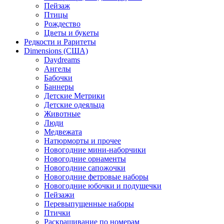
Пейзаж
Птицы
Рождество
Цветы и букеты
Редкости и Раритеты
Dimensions (США)
Daydreams
Ангелы
Бабочки
Баннеры
Детские Метрики
Детские одеяльца
Животные
Люди
Медвежата
Натюрморты и прочее
Новогодние мини-наборчики
Новогодние орнаменты
Новогодние сапожочки
Новогодние фетровые наборы
Новогодние юбочки и подушечки
Пейзажи
Перевыпущенные наборы
Птички
Раскрашивание по номерам