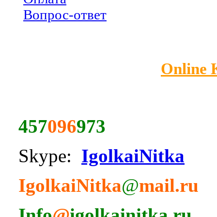
Вопрос-ответ
Online
457
096
973
Skype:
IgolkaiNitka
IgolkaiNitka
@
mail.ru
Info
@
igolkainitka.ru