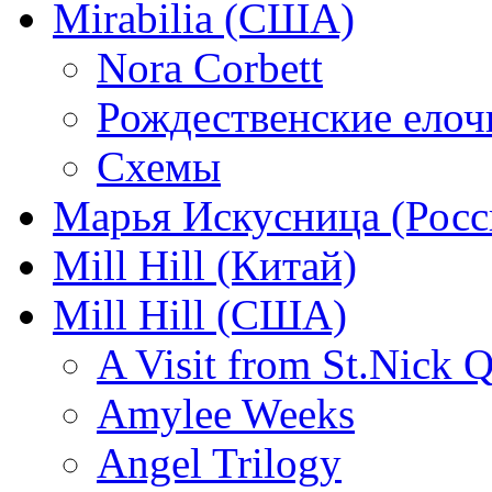
Mirabilia (США)
Nora Corbett
Рождественские елочк
Схемы
Марья Искусница (Росс
Mill Hill (Китай)
Mill Hill (США)
A Visit from St.Nick Q
Amylee Weeks
Angel Trilogy