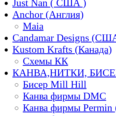
Just Nan ( США )
Anchor (Англия)
Maia
Candamar Designs (СШ
Kustom Krafts (Канада)
Схемы КК
КАНВА,НИТКИ, БИСЕ
Бисер Mill Hill
Канва фирмы DMC
Канва фирмы Permin 