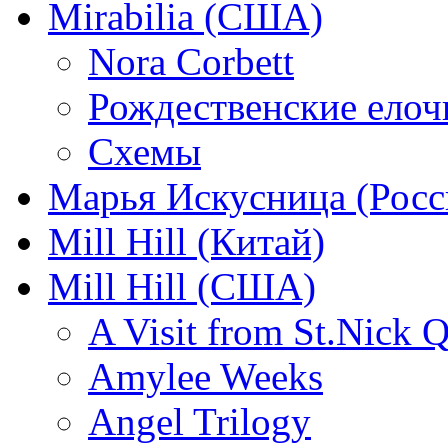
Mirabilia (США)
Nora Corbett
Рождественские елочк
Схемы
Марья Искусница (Росс
Mill Hill (Китай)
Mill Hill (США)
A Visit from St.Nick Q
Amylee Weeks
Angel Trilogy