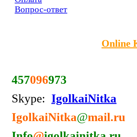
Вопрос-ответ
Online
457
096
973
Skype:
IgolkaiNitka
IgolkaiNitka
@
mail.ru
Info
@
igolkainitka.ru