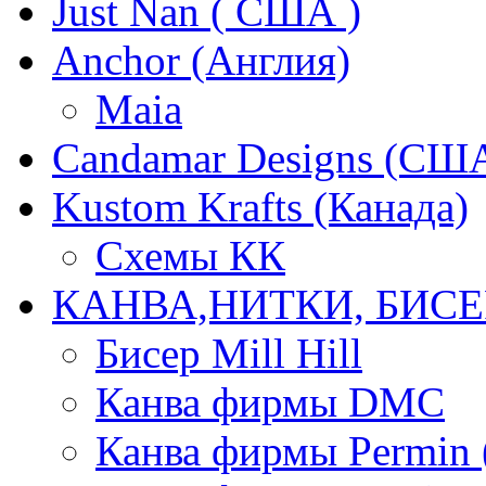
Just Nan ( США )
Anchor (Англия)
Maia
Candamar Designs (СШ
Kustom Krafts (Канада)
Схемы КК
КАНВА,НИТКИ, БИСЕ
Бисер Mill Hill
Канва фирмы DMC
Канва фирмы Permin 