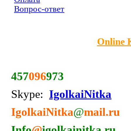
Вопрос-ответ
Online
457
096
973
Skype:
IgolkaiNitka
IgolkaiNitka
@
mail.ru
Info
@
igolkainitka.ru