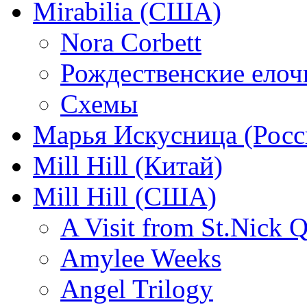
Mirabilia (США)
Nora Corbett
Рождественские елочк
Схемы
Марья Искусница (Росс
Mill Hill (Китай)
Mill Hill (США)
A Visit from St.Nick Q
Amylee Weeks
Angel Trilogy