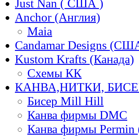
Just Nan ( США )
Anchor (Англия)
Maia
Candamar Designs (СШ
Kustom Krafts (Канада)
Схемы КК
КАНВА,НИТКИ, БИСЕ
Бисер Mill Hill
Канва фирмы DMC
Канва фирмы Permin 